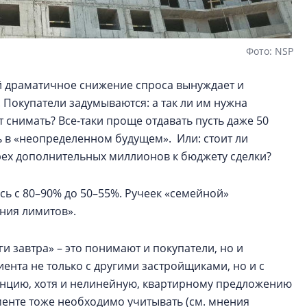
Фото: NSP
й драматичное снижение спроса вынуждает и
 Покупатели задумываются: а так ли им нужна
т снимать? Все-таки проще отдавать пусть даже 50
ть в «неопределенном будущем». Или: стоит ли
рех дополнительных миллионов к бюджету сделки?
сь с 80–90% до 50–55%. Ручеек «семейной»
ания лимитов».
ги завтра» – это понимают и покупатели, но и
ента не только с другими застройщиками, но и с
нцию, хотя и нелинейную, квартирному предложению
менте тоже необходимо учитывать (см. мнения