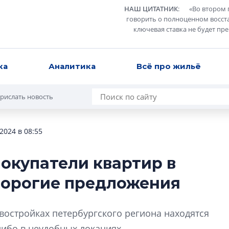
НАШ ЦИТАТНИК
:
«
Во втором 
говорить о полноценном восст
ключевая ставка не будет пр
ка
Аналитика
Всё про жильё
рислать новость
2024 в 08:55
покупатели квартир в
Сергей Софроно
дорогие предложения
дизайн проявляе
визуальной чист
Что важнее для с
востройках петербургского региона находятся
жилого проекта: эс
либо в неудобных локациях.