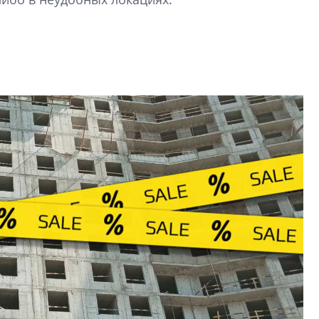
функциональност
экономика проект
в ГК «ПСК»
Александр Свино
используем опыт
– другая компани
О потенциале «сер
технологиях и ко
культуре рассказы
гендиректор STAVN
Свинолобов