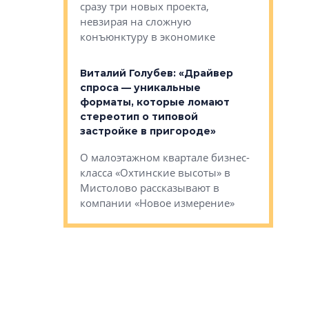
сразу три новых проекта,
ь или
следует с
невзирая на сложную
а, размышляют
Александ
конъюнктуру в экономике
Евгений 
Виталий Голубев: «Драйвер
это не пр
лобов: «Мы
спроса — уникальные
понятные
 Bonava, но мы
форматы, которые ломают
я»
Каким бу
стереотип о типовой
ого пояса»,
Леноблас
застройке в пригороде»
рпоративной
рассказыв
О малоэтажном квартале бизнес-
вает
региона Е
класса «Охтинские высоты» в
I Александр
Мистолово рассказывают в
компании «Новое измерение»