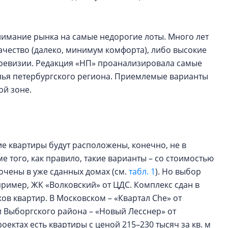
имание рынка на самые недорогие лоты. Много лет
качество (далеко, минимум комфорта), либо высокие
 ревизии. Редакция «НП» проанализировала самые
ья петербургского региона. Приемлемые варианты
ной зоне.
е квартиры будут расположены, конечно, не в
 того, как правило, такие варианты – со стоимостью
очены в уже сданных домах (см.
табл. 1
). Но выбор
пример, ЖК «Волковский» от ЦДС. Комплекс сдан в
ков квартир. В Московском – «Квартал Che» от
ти Выборгского района – «Новый Лесснер» от
проектах есть квартиры с ценой 215–230 тысяч за кв. м