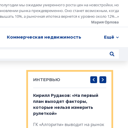
полугодии мы ожидаем умеренного роста цен на новостройки, но
ановлении рынка преждевременно. Оно станет возможным, когда
евышать 10%, а рыночная ипотека вернется к уровню около 12%...
»
Мария Орлова
Коммерческая недвижимость
Ещё
ИНТЕРВЬЮ
в: «Хороший
Кирилл Рудаков: «На первый
Александ
тся в
план выходят факторы,
«Строите
оте»
которые нельзя измерить
основ»
рулеткой»
овременного
Строитель
ГК «Алгоритм» выводит на рынок
тетика,
волнообра