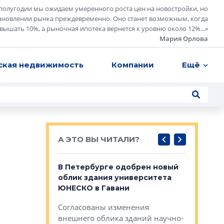
полугодии мы ожидаем умеренного роста цен на новостройки, но
ановлении рынка преждевременно. Оно станет возможным, когда
евышать 10%, а рыночная ипотека вернется к уровню около 12%...
»
Мария Орлова
ская недвижимость
Компании
Ещё
А ЭТО ВЫ ЧИТАЛИ?
о — антидот
В Петербурге одобрен новый
Собствен
панелей
облик здания университета
Императо
ЮНЕСКО в Гавани
как выжа
— антидот от
«старых 
Согласованы изменения
лей
Собственн
внешнего облика зданий научно-