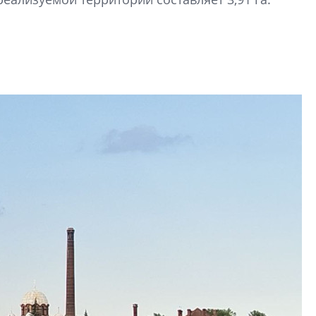
Центробанк: ква
2020-2026 годов
9% дешевле стр
Центробанк: квар
2020-2026 годов п
дешевле строящих