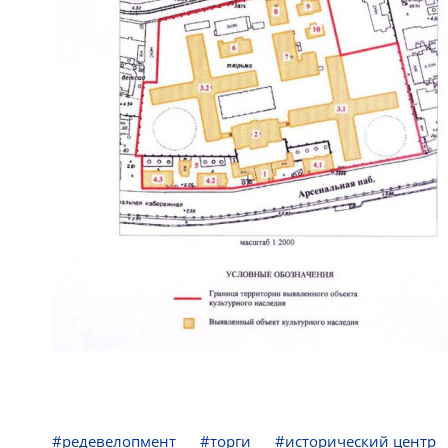
#редевелопмент
#торги
#исторический центр