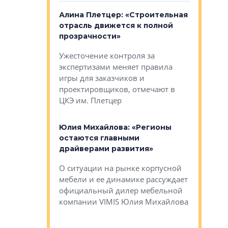
: «Поводом
Алина Плетцер: «Строительная
Елена Фе
жет быть
отрасль движется к полной
блок МФК
биль»
прозрачности»
экосисте
каль»: поводом
Ужесточение контроля за
Проектир
ет быть даже
экспертизами меняет правила
непрерыв
игры для заказчиков и
управлен
проектировщиков, отмечают в
поиска ко
ЦКЭ им. Плетцер
ГК «Глоба
: «Будущее за
к меняется
лей»
Юлия Михайлова: «Регионы
Алексей 
остаются главными
«Вертика
рают те
драйверами развития»
не новый
еще больше
стиничному
О ситуации на рынке корпусной
О том, по
верены в УК
мебели и ее динамике рассуждает
экспертиз
официальный дилер мебельной
преимущес
компании VIMIS Юлия Михайлова
гендирект
Алексей 