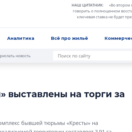
НАШ ЦИТАТНИК
:
«
Во втором 
говорить о полноценном восст
ключевая ставка не будет пр
Аналитика
Всё про жильё
Коммерче
рислать новость
» выставлены на торги за
Усадьба Торосов
от эпохи фальш-
Усадьба Торосово 
комплекс бывшей тюрьмы «Кресты» на
эпохи фальш-пане
ализуемой территории составляет 3,91 га.