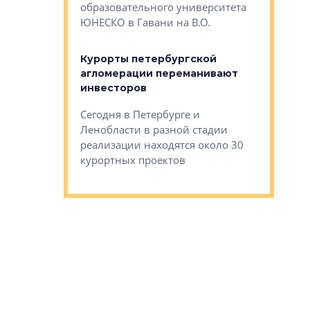
Император
образовательного университета
ртиры в домах
выжать ма
ЮНЕСКО в Гавани на В.О.
 постройки на
костей»
оящихся
Курорты петербургской
тиры в домах
агломерации переманивают
Каким бы
остройки на 9%
инвесторов
Ропса: в
ся
обещают 
Сегодня в Петербурге и
Руины Дом
Ленобласти в разной стадии
сгоревшем
реализации находятся около 30
наследия 
курортных проектов