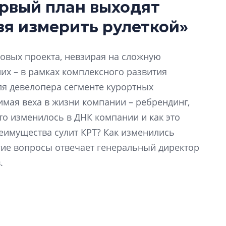
ервый план выходят
Роман Корнышев
зя измерить рулеткой»
перемен в ЖК мо
даже электромо
Девелопер «Верти
новых проекта, невзирая на сложную
перемен в ЖК мож
их – в рамках комплексного развития
электромобиль
для девелопера сегменте курортных
имая веха в жизни компании – ребрендинг,
Карина Шальнова
«гибридом» — ка
то изменилось в ДНК компании и как это
рынок апарт-оте
еимущества сулит КРТ? Как изменились
Конкуренцию выиг
гие вопросы отвечает генеральный директор
апарты, которые 
.
приблизятся к го
уровню сервиса, у
КЕЙПОРТ