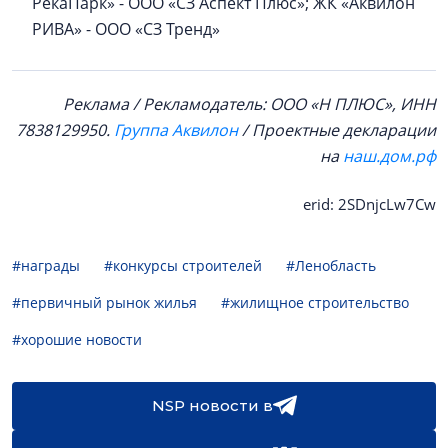
РекаПарк» - ООО «СЗ Аспект Плюс»; ЖК «Аквилон
РИВА» - ООО «СЗ Тренд»
Реклама / Рекламодатель: ООО «Н ПЛЮС», ИНН
7838129950.
Группа Аквилон
/ Проектные декларации
на
наш.дом.рф
erid: 2SDnjcLw7Cw
#награды
#конкурсы строителей
#Ленобласть
#первичный рынок жилья
#жилищное строительство
#хорошие новости
NSP новости в