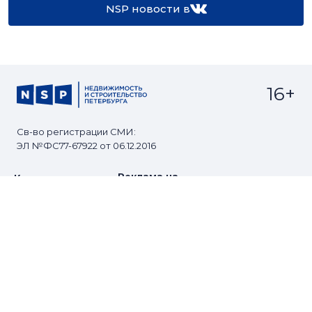
NSP новости в
16+
Св-во регистрации СМИ:
ЭЛ №ФС77-67922 от 06.12.2016
Реклама на
Контакты
сайте
О проекте
Мероприятия
© Сетевое издание NSP.RU