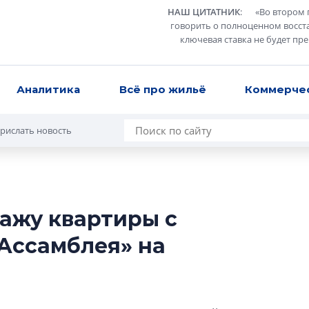
НАШ ЦИТАТНИК
:
«
Во втором 
говорить о полноценном восст
ключевая ставка не будет пр
Аналитика
Всё про жильё
Коммерче
рислать новость
дажу квартиры с
Татьяна Бровкина
«Ассамблея» на
монотонной спал
деконструктиви
стать спасением
О границах новато