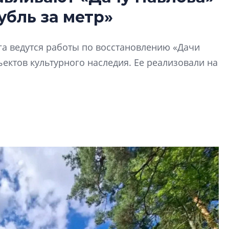
Разрыв цен межд
убль за метр»
вторичкой: что э
рынка?
Разрыв цен между
га ведутся работы по восстановлению «Дачи
вторичкой: что это
ектов культурного наследия. Ее реализовали на
рынка? Своим мне
поделились Ольга
Екатерина Немчен
Жабин, Светлана Д
Константин Сторож
Какие наиболее 
специальности и
в сфере девелоп
строительства?
Своим мнением с 
Валентина Калини
Альшаева, Алекса
Свинолобов, Алек