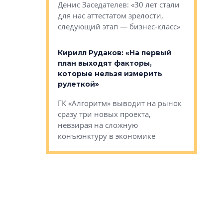
О малоэта
щем спальных
Денис Заседателев: «30 лет стали
класса «О
ерных ловушках
для нас аттестатом зрелости,
Мистолово
Глобал ЭМ»
следующий этап — бизнес-класс»
компании
в: «Хороший
Кирилл Рудаков: «На первый
тся в
план выходят факторы,
Александ
оте»
которые нельзя измерить
«Строите
рулеткой»
основ»
овременного
ГК «Алгоритм» выводит на рынок
Строитель
тетика,
сразу три новых проекта,
волнообра
ь или
невзирая на сложную
следует с
а, размышляют
конъюнктуру в экономике
Александ