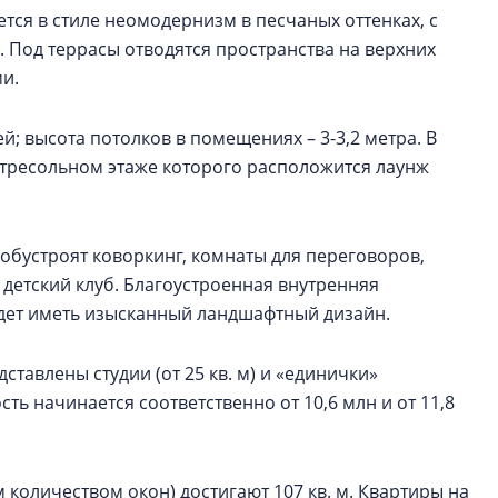
ся в стиле неомодернизм в песчаных оттенках, с
Под террасы отводятся пространства на верхних
ми.
й; высота потолков в помещениях – 3-3,2 метра. В
нтресольном этаже которого расположится лаунж
 обустроят коворкинг, комнаты для переговоров,
и детский клуб. Благоустроенная внутренняя
дет иметь изысканный ландшафтный дизайн.
ставлены студии (от 25 кв. м) и «единички»
ть начинается соответственно от 10,6 млн и от 11,8
количеством окон) достигают 107 кв. м. Квартиры на