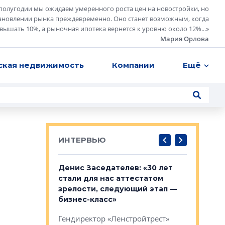
полугодии мы ожидаем умеренного роста цен на новостройки, но
ановлении рынка преждевременно. Оно станет возможным, когда
евышать 10%, а рыночная ипотека вернется к уровню около 12%...
»
Мария Орлова
ская недвижимость
Компании
Ещё
ИНТЕРВЬЮ
: «На
Денис Заседателев: «30 лет
Виталий 
ьной окраине
стали для нас аттестатом
спроса —
зм может
зрелости, следующий этап —
форматы,
»
бизнес-класс»
стереоти
застройк
рства в центре
Гендиректор «Ленстройтрест»