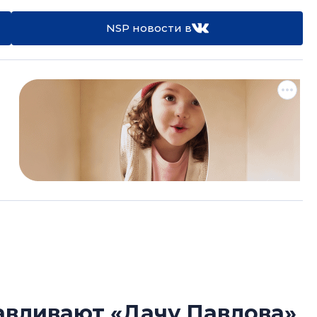
NSP новости в
авливают «Дачу Павлова»