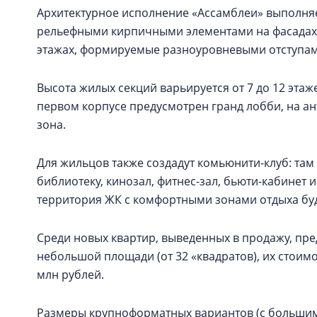
Архитектурное исполнение «Ассамблеи» выполняет
рельефными кирпичными элементами на фасадах. 
этажах, формируемые разноуровневыми отступа
Высота жилых секций варьируется от 7 до 12 этаже
первом корпусе предусмотрен гранд лобби, на а
зона.
Для жильцов также создадут комьюнити-клуб: там
библиотеку, кинозал, фитнес-зал, бьюти-кабинет 
территория ЖК с комфортными зонами отдыха бу
Среди новых квартир, выведенных в продажу, пред
небольшой площади (от 32 «квадратов), их стоимос
млн рублей.
Размеры крупноформатных вариантов (с большим 