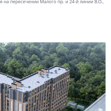
 на пересечении Малого пр. и 24-й линии В.О.,
Петербурга, буду
районов и инжен
рассказали в ГК «
Сергей Софроно
дизайн проявляе
визуальной чист
Что важнее для с
жилого проекта: эс
функциональност
экономика проект
в ГК «ПСК»