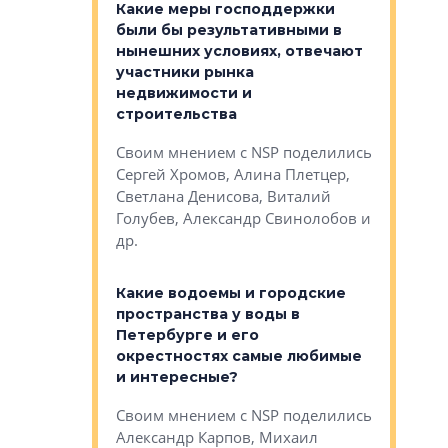
у первичкой и
Какие меры господдержки
Место об
то значит для
были бы результативными в
локации 
нынешних условиях, отвечают
пригород
участники рынка
выстрели
 первичкой и
недвижимости и
Своим мн
 значит для
строительства
Яна Вирче
нием об этом
Своим мнением с NSP поделились
Денис Зас
 Трошева,
Сергей Хромов, Алина Плетцер,
Свинолобо
ко, Максим
Светлана Денисова, Виталий
и др.
енисова,
Голубев, Александр Свинолобов и
ев и другие
др.
Важно ли
апартам
востребованы
Какие водоемы и городские
Конститу
 компетенции
пространства у воды в
временно
мента и
Петербурге и его
Своим мн
окрестностях самые любимые
Раиль Му
NSP поделились
и интересные?
Кудинов, 
на, Анжелика
Своим мнением с NSP поделились
Карина Ш
ндр
Александр Карпов, Михаил
Дементьев
сандр Кравцов,