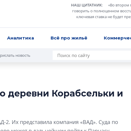
НАШ ЦИТАТНИК
:
«
Во втором 
говорить о полноценном восст
ключевая ставка не будет пр
Аналитика
Всё про жильё
Коммерче
рислать новость
до деревни Корабсельки и
Усадьба Торосов
от эпохи фальш-
Усадьба Торосово 
-2. Их представила компания «ВАД». Суда по
эпохи фальш-пане
лово может в дальнейшем пойти к Парнасу.