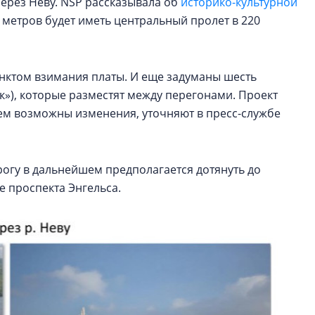
через Неву. NSP рассказывала об
историко-культурной
 метров будет иметь центральный пролет в 220
унктом взимания платы. И еще задуманы шесть
»), которые разместят между перегонами. Проект
нем возможны изменения, уточняют в пресс-службе
орогу в дальнейшем предполагается дотянуть до
е проспекта Энгельса.