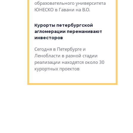
Император
образовательного университета
ртиры в домах
выжать ма
ЮНЕСКО в Гавани на В.О.
 постройки на
костей»
оящихся
Курорты петербургской
тиры в домах
агломерации переманивают
Каким бы
остройки на 9%
инвесторов
Ропса: в
ся
обещают 
Сегодня в Петербурге и
Руины Дом
Ленобласти в разной стадии
сгоревшем
реализации находятся около 30
наследия 
курортных проектов