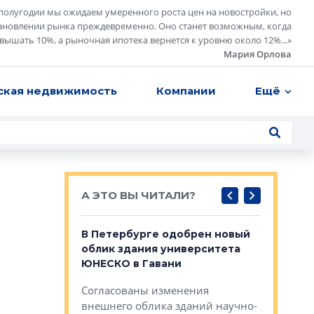
полугодии мы ожидаем умеренного роста цен на новостройки, но
ановлении рынка преждевременно. Оно станет возможным, когда
евышать 10%, а рыночная ипотека вернется к уровню около 12%...
»
Мария Орлова
ская недвижимость
Компании
Ещё
А ЭТО ВЫ ЧИТАЛИ?
о — антидот
В Петербурге одобрен новый
Собствен
панелей
облик здания университета
Императо
ЮНЕСКО в Гавани
как выжа
— антидот от
«старых 
Согласованы изменения
лей
Собственн
внешнего облика зданий научно-