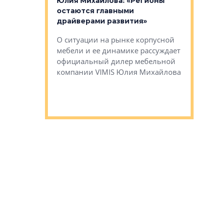
Юлия Михайлова: «Регионы
Алексей 
остаются главными
«Вертика
рают те
драйверами развития»
не новый
еще больше
стиничному
О ситуации на рынке корпусной
О том, по
верены в УК
мебели и ее динамике рассуждает
экспертиз
официальный дилер мебельной
преимущес
компании VIMIS Юлия Михайлова
гендирект
Алексей 