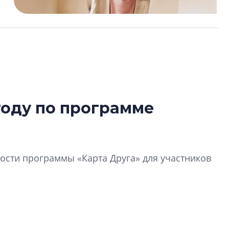
году по программе
Роман Корнышев
перемен в ЖК мо
даже электромо
сти программы «Карта Друга» для участников
Девелопер «Верти
перемен в ЖК мож
электромобиль
Карина Шальнова
«гибридом» — ка
рынок апарт-оте