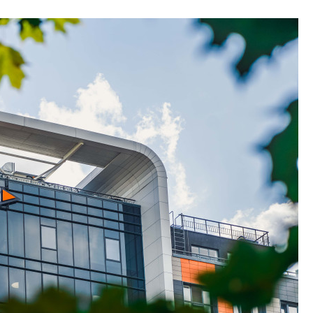
Конкуренцию выиг
апарты, которые 
приблизятся к го
уровню сервиса, у
КЕЙПОРТ