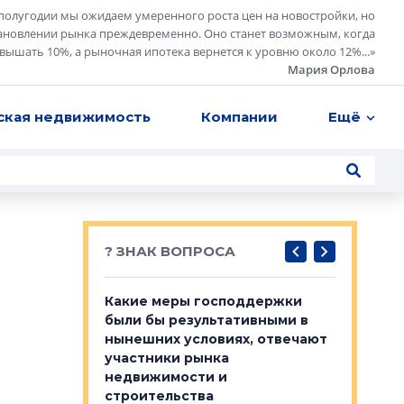
полугодии мы ожидаем умеренного роста цен на новостройки, но
ановлении рынка преждевременно. Оно станет возможным, когда
евышать 10%, а рыночная ипотека вернется к уровню около 12%...
»
Мария Орлова
ская недвижимость
Компании
Ещё
? ЗНАК ВОПРОСА
у первичкой и
Какие меры господдержки
Место об
то значит для
были бы результативными в
локации 
нынешних условиях, отвечают
пригород
участники рынка
выстрели
 первичкой и
недвижимости и
Своим мн
 значит для
строительства