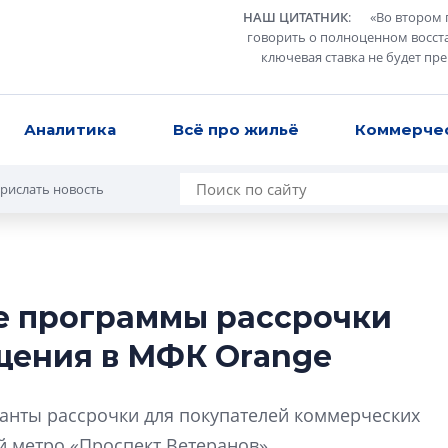
НАШ ЦИТАТНИК
:
«
Во втором 
говорить о полноценном восст
ключевая ставка не будет пр
Аналитика
Всё про жильё
Коммерче
рислать новость
ые программы рассрочки
Разрыв цен межд
щения в МФК Orange
вторичкой: что э
рынка?
ианты рассрочки для покупателей коммерческих
Разрыв цен между
вторичкой: что это
 метро «Проспект Ветеранов».