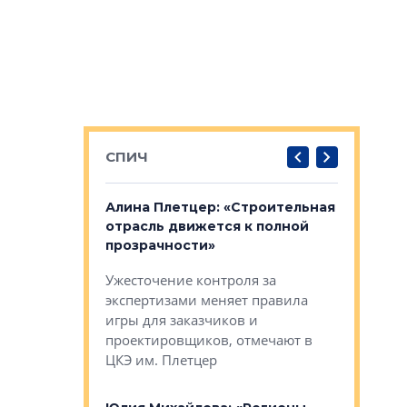
СПИЧ
: «Поводом
Алина Плетцер: «Строительная
Елена Фе
жет быть
отрасль движется к полной
блок МФК
биль»
прозрачности»
экосисте
каль»: поводом
Ужесточение контроля за
Проектир
ет быть даже
экспертизами меняет правила
непрерыв
игры для заказчиков и
управлен
проектировщиков, отмечают в
поиска ко
ЦКЭ им. Плетцер
ГК «Глоба
: «Будущее за
к меняется
лей»