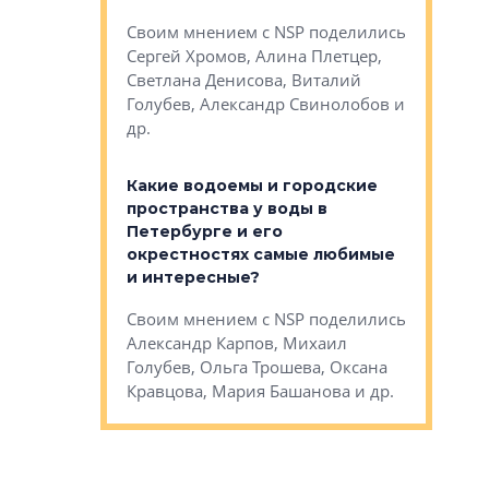
Яна Вирче
нием об этом
Своим мнением с NSP поделились
Денис Зас
 Трошева,
Сергей Хромов, Алина Плетцер,
Свинолобо
ко, Максим
Светлана Денисова, Виталий
и др.
енисова,
Голубев, Александр Свинолобов и
ев и другие
др.
Важно ли
апартам
востребованы
Какие водоемы и городские
Конститу
 компетенции
пространства у воды в
временно
мента и
Петербурге и его
Своим мн
окрестностях самые любимые
Раиль Му
NSP поделились
и интересные?
Кудинов, 
на, Анжелика
Своим мнением с NSP поделились
Карина Ш
ндр
Александр Карпов, Михаил
Дементьев
сандр Кравцов,
Голубев, Ольга Трошева, Оксана
др.
Кравцова, Мария Башанова и др.