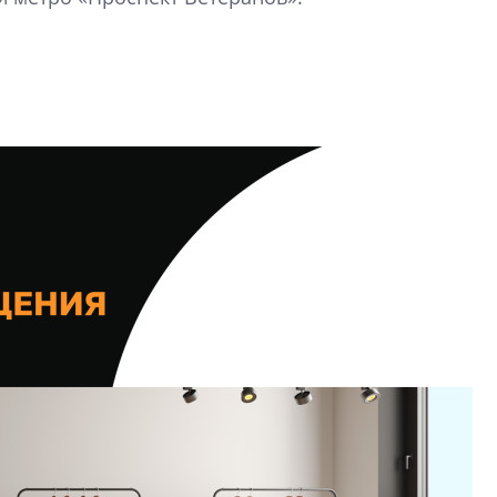
рынка? Своим мне
поделились Ольга
Екатерина Немчен
Жабин, Светлана Д
Константин Сторож
Какие наиболее 
специальности и
в сфере девелоп
строительства?
Своим мнением с 
Валентина Калини
Альшаева, Алекса
Свинолобов, Алек
Кирилл Кудинов и 