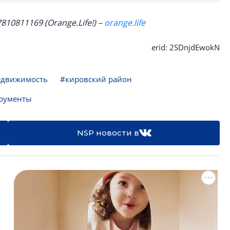
7810811169
(Orange.Life!) –
orange.life
erid: 2SDnjdEwokN
едвижимость
#кировский район
рументы
NSP новости в