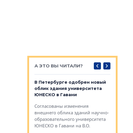
А ЭТО ВЫ ЧИТАЛИ?
о — антидот
В Петербурге одобрен новый
Собствен
панелей
облик здания университета
Императо
ЮНЕСКО в Гавани
как выжа
— антидот от
«старых 
Согласованы изменения
лей
Собственн
внешнего облика зданий научно-
Император
образовательного университета
ртиры в домах
выжать ма
ЮНЕСКО в Гавани на В.О.
 постройки на
костей»