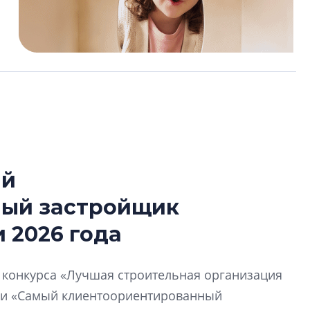
ый
Усадьба Торосов
ный застройщик
от эпохи фальш-
 2026 года
Усадьба Торосово 
эпохи фальш-пане
й конкурса «Лучшая строительная организация
Центробанк: ква
ии «Самый клиентоориентированный
2020-2026 годов