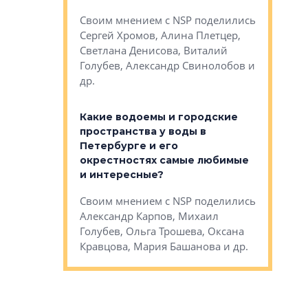
Яна Вирче
нием об этом
Своим мнением с NSP поделились
Денис Зас
 Трошева,
Сергей Хромов, Алина Плетцер,
Свинолобо
ко, Максим
Светлана Денисова, Виталий
и др.
енисова,
Голубев, Александр Свинолобов и
ев и другие
др.
Важно ли
апартам
востребованы
Какие водоемы и городские
Конститу
 компетенции
пространства у воды в
временно
мента и
Петербурге и его
Своим мн
окрестностях самые любимые
Раиль Му
NSP поделились
и интересные?
Кудинов, 
на, Анжелика
Своим мнением с NSP поделились
Карина Ш
ндр
Александр Карпов, Михаил
Дементьев
сандр Кравцов,
Голубев, Ольга Трошева, Оксана
др.
Кравцова, Мария Башанова и др.