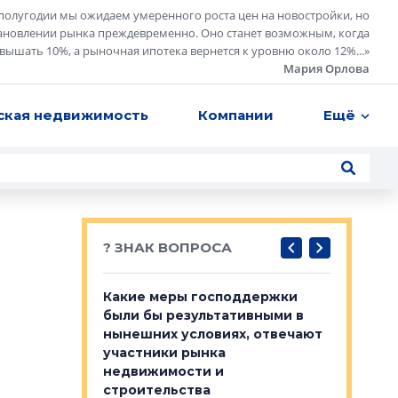
полугодии мы ожидаем умеренного роста цен на новостройки, но
ановлении рынка преждевременно. Оно станет возможным, когда
евышать 10%, а рыночная ипотека вернется к уровню около 12%...
»
Мария Орлова
ская недвижимость
Компании
Ещё
? ЗНАК ВОПРОСА
у первичкой и
Какие меры господдержки
Место об
то значит для
были бы результативными в
локации 
нынешних условиях, отвечают
пригород
участники рынка
выстрели
 первичкой и
недвижимости и
Своим мн
 значит для
строительства