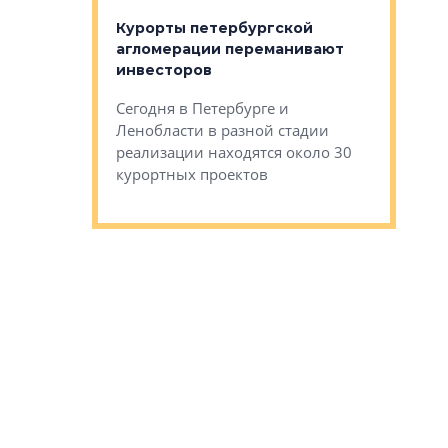
оящихся
Курорты петербургской
тиры в домах
агломерации переманивают
Каким бы
остройки на 9%
инвесторов
Ропса: в
ся
обещают 
Сегодня в Петербурге и
Руины Дом
Ленобласти в разной стадии
сгоревшем
реализации находятся около 30
наследия 
курортных проектов