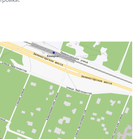
рынка? Своим мне
поделились Ольга
Екатерина Немчен
Жабин, Светлана Д
Константин Сторож
Какие наиболее 
специальности и
в сфере девелоп
строительства?
Своим мнением с 
Валентина Калини
Альшаева, Алекса
Свинолобов, Алек
Кирилл Кудинов и 