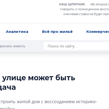
НАШ ЦИТАТНИК
:
«
Во втором 
говорить о полноценном восст
ключевая ставка не будет пр
Аналитика
Всё про жильё
Коммерче
рислать новость
 улице может быть
Разрыв цен межд
дача
вторичкой: что э
рынка?
Разрыв цен между
строить жилой дом с воссозданием историко-
вторичкой: что это
тройки.