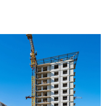
9% дешевле стр
Центробанк: квар
2020-2026 годов п
дешевле строящих