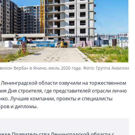
вилон Верба» в Янино, июль 2026 года. Фото: Группа Аквилон
 Ленинградской области озвучили на торжественном
я Дня строителя, где представителей отрасли лично
нко. Лучшие компании, проекты и специалисты
бров и дипломы.
ржке Правительства Ленинградской области с