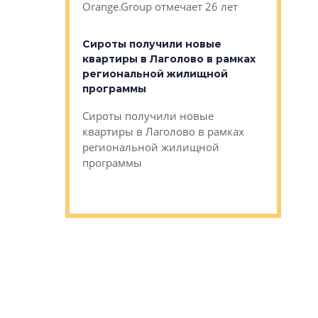
Orange.Group отмечает 26 лет
комплексе
могает»
тестовая 
органики
Сироты получили новые
ском районе
квартиры в Лаголово в рамках
ился еще
региональной жилищной
мещенного
Историч
программы
дом Рома
Ушково м
Сироты получили новые
ком районе
квартиры в Лаголово в рамках
Историче
лся еще один
региональной жилищной
Романова 
го образования
программы
взять под