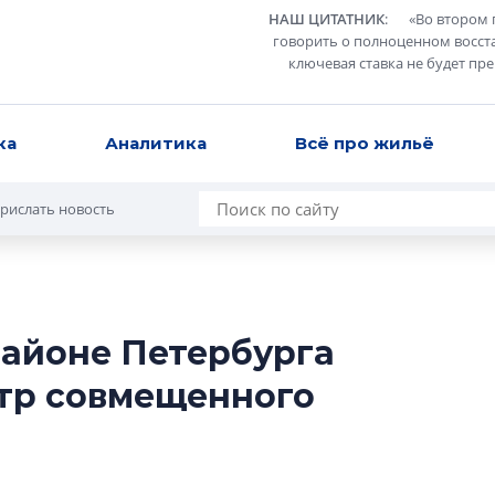
НАШ ЦИТАТНИК
:
«
Во втором 
говорить о полноценном восст
ключевая ставка не будет пр
ка
Аналитика
Всё про жильё
рислать новость
районе Петербурга
В Санкт-Петербу
нтр совмещенного
лучших поющих 
Гала-концертом з
девятый сезон тво
конкурса строител