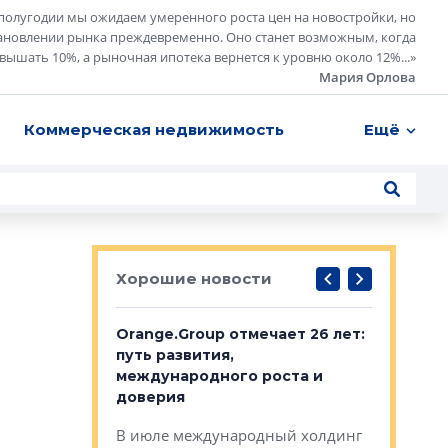
полугодии мы ожидаем умеренного роста цен на новостройки, но
ановлении рынка преждевременно. Оно станет возможным, когда
евышать 10%, а рыночная ипотека вернется к уровню около 12%...
»
Мария Орлова
Коммерческая недвижимость
Ещё
Хорошие новости
рге выбрали
Orange.Group отмечает 26 лет:
В Петерб
строителей
путь развития,
комплекс
международного роста и
тестовая
авершился
доверия
перерабо
рческого
В июле международный холдинг
В Петербу
ей «Нам песня