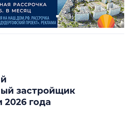
ый
В Санкт-Петербу
ный застройщик
лучших поющих 
 2026 года
Гала-концертом з
девятый сезон тво
конкурса строител
й конкурса «Лучшая строительная организация
строить и жить по
ии «Самый клиентоориентированный