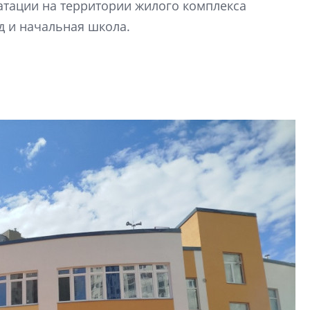
атации на территории жилого комплекса
строить и жить по
д и начальная школа.
В Красногвардей
Петербурга появ
один центр сов
образования
В Красногвардейс
Петербурга появи
центр совмещенно