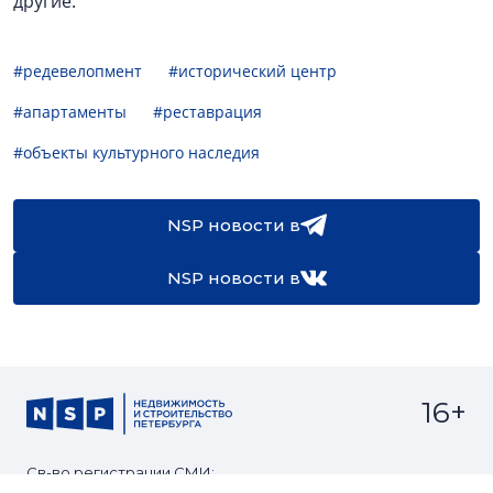
другие.
#редевелопмент
#исторический центр
#апартаменты
#реставрация
#объекты культурного наследия
NSP новости в
NSP новости в
16+
Св-во регистрации СМИ: