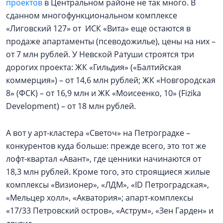
проектов
в Центральном районе не так много. В
сданном многофункциональном комплексе
«Лиговский 127» от ИСК «Вита» еще остаются в
продаже апартаменты (псеводожилье), цены на них –
от 7 млн рублей. У Невской Ратуши строятся три
дорогих проекта: ЖК «Гильдия» («Балтийская
коммерция») – от 14,6 млн рублей; ЖК «Новгородская
8» (ФСК) – от 16,9 млн и ЖК «Моисеенко, 10» (Fizika
Development) – от 18 млн рублей.
А вот у арт-кластера «Светоч» на Петроградке –
конкурентов куда больше: прежде всего, это тот же
лофт-квартал «Авант», где ценники начинаются от
18,3 млн рублей. Кроме того, это строящиеся жилые
комплексы «Визионер», «ЛДМ», «ID Петроградская»,
«Мельцер холл», «Акватория»; апарт-комплексы
«17/33 Петровский остров», «Аструм», «Зен Гарден» и