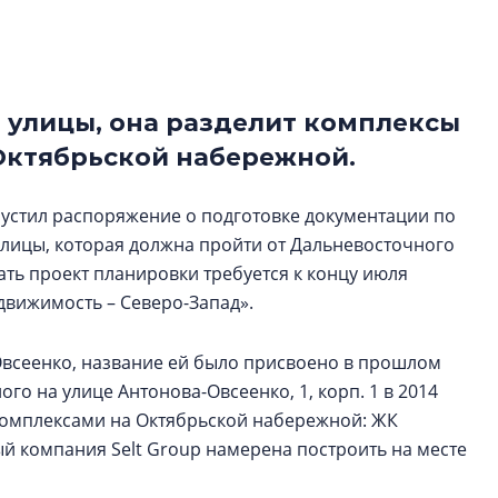
Центробанк: ква
2020-2026 годов
9% дешевле стр
Центробанк: квар
 улицы, она разделит комплексы
2020-2026 годов п
 Октябрьской набережной.
дешевле строящих
пустил распоряжение о подготовке документации по
лицы, которая должна пройти от Дальневосточного
ть проект планировки требуется к концу июля
движимость – Северо-Запад».
Овсеенко, название ей было присвоено в прошлом
ого на улице Антонова-Овсеенко, 1, корп. 1 в 2014
комплексами на Октябрьской набережной: ЖК
й компания Selt Group намерена построить на месте