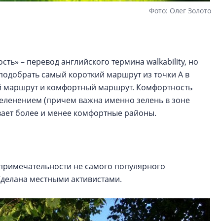
Фото: Олег Золото
ть» – перевод английского термина walkability, но
подобрать самый короткий маршрут из точки А в
ный маршрут и комфортный маршрут. Комфортность
еленением (причем важна именно зелень в зоне
ывает более и менее комфортные районы.
опримечательности не самого популярного
 Сделана местными активистами.