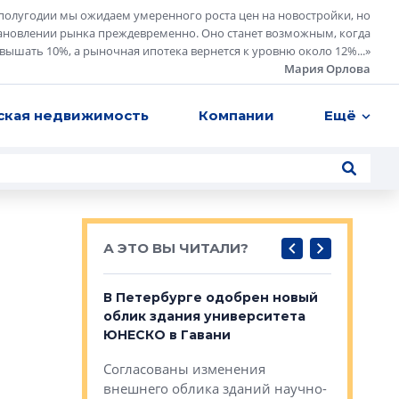
полугодии мы ожидаем умеренного роста цен на новостройки, но
ановлении рынка преждевременно. Оно станет возможным, когда
евышать 10%, а рыночная ипотека вернется к уровню около 12%...
»
Мария Орлова
ская недвижимость
Компании
Ещё
А ЭТО ВЫ ЧИТАЛИ?
о — антидот
В Петербурге одобрен новый
Собствен
панелей
облик здания университета
Императо
ЮНЕСКО в Гавани
как выжа
— антидот от
«старых 
Согласованы изменения
лей
Собственн
внешнего облика зданий научно-