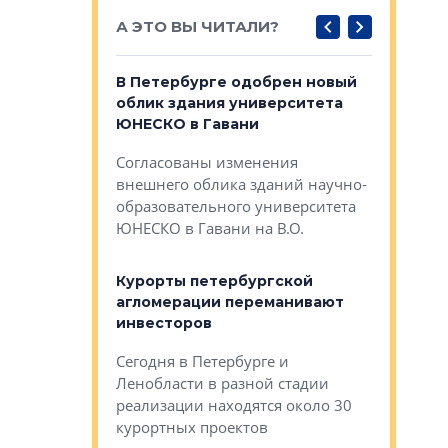
А ЭТО ВЫ ЧИТАЛИ?
о — антидот
В Петербурге одобрен новый
Собствен
панелей
облик здания университета
Императо
ЮНЕСКО в Гавани
как выжа
— антидот от
«старых 
Согласованы изменения
лей
Собственн
внешнего облика зданий научно-
Император
образовательного университета
ртиры в домах
выжать ма
ЮНЕСКО в Гавани на В.О.
 постройки на
костей»
оящихся
Курорты петербургской
тиры в домах
агломерации переманивают
Каким бы
остройки на 9%
инвесторов
Ропса: в
ся
обещают 
Сегодня в Петербурге и
Руины Дом
Ленобласти в разной стадии
сгоревшем
реализации находятся около 30
наследия 
курортных проектов