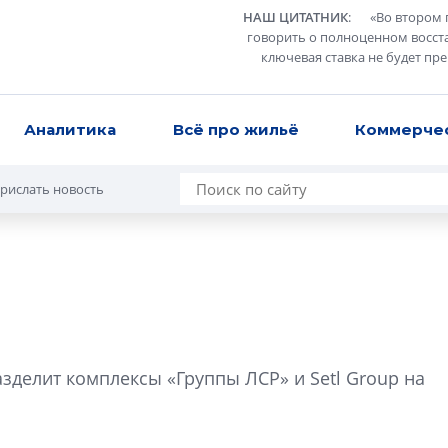
НАШ ЦИТАТНИК
:
«
Во втором 
говорить о полноценном восст
ключевая ставка не будет пр
Аналитика
Всё про жильё
Коммерче
рислать новость
Усадьба Торосов
от эпохи фальш-
азделит комплексы «Группы ЛСР» и Setl Group на
Усадьба Торосово 
эпохи фальш-пане