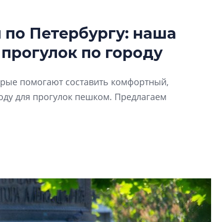
по Петербургу: наша
Усадьба Торосов
 прогулок по городу
от эпохи фальш-
Усадьба Торосово 
торые помогают составить комфортный,
эпохи фальш-пане
ду для прогулок пешком. Предлагаем
Центробанк: ква
2020-2026 годов
9% дешевле стр
Центробанк: квар
2020-2026 годов п
дешевле строящих