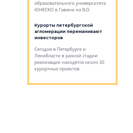
Император
образовательного университета
ртиры в домах
выжать ма
ЮНЕСКО в Гавани на В.О.
 постройки на
костей»
оящихся
Курорты петербургской
тиры в домах
агломерации переманивают
Каким бы
остройки на 9%
инвесторов
Ропса: в
ся
обещают 
Сегодня в Петербурге и
Руины Дом
Ленобласти в разной стадии
сгоревшем
реализации находятся около 30
наследия 
курортных проектов