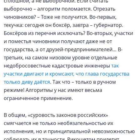
сплошной, а не выборочной. Если считать
выборочно – алгоритм поломается. Отрезать
чиновников? – Тоже не получится. Во-первых,
текучка: сегодня он боксёр, завтра – губернатор.
Боксёров из перечня исключать? Во-вторых, участки
и поместья чиновники получают даже не от
государства, а от друзей-предпринимателей… В-
третьих, на самом низовом уровне отдельные
недобросовестные кадастровые инженеры
так
участки двигают и кромсают, что глава государства
только диву даётся
. Так что – только в ручном
режиме! Алгоритмы у нас имеют весьма
ограниченное применение.
В общем, «суровость законов российских»
смягчается не только необязательностью их
исполнения, но и принципиальной невозможностью
соблюдать их в точности. Рикошетом прилетит