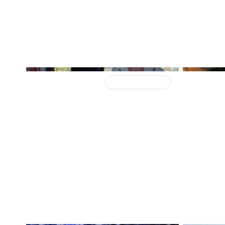
23 марта
Уже состоялось!
25 феврал
PLG приняла участие в форуме
PLG и M
«Генератор» и вручила
конкурс
апартаменты победителю AI-
главным
конкурса MyFilm48
апарта