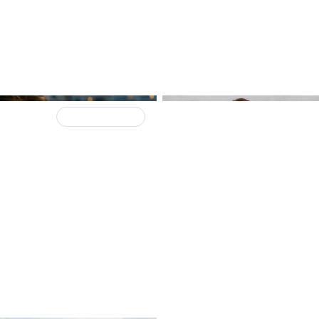
я
НЕ пропустите!
31 декабря 2025
yFilm48 выводят AI-
Ольга Смирнова: «Квад
ы на новый уровень:
метры будут выбирать 
 призом станут
друга»
менты