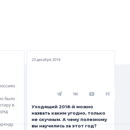
Спасённые от инвесторов
Какие здания-памятники Смольный
отобрал у инвесторов, а потом
ИЗНЬ
забросил?
23 декабря 2018
россиян
но было
ртиру в
Уходящий 2018-й можно
еред
назвать каким угодно, только
не скучным. А чему полезному
аренду.
вы научились за этот год?