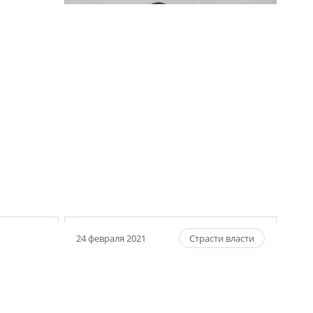
21 апреля 2024
рг, и
Ольга Смирнова,
операционный директор ГК
ей и
PLG: «Новое развитие проекта
«Про.Молодость»
24 февраля 2021
Страсти власти