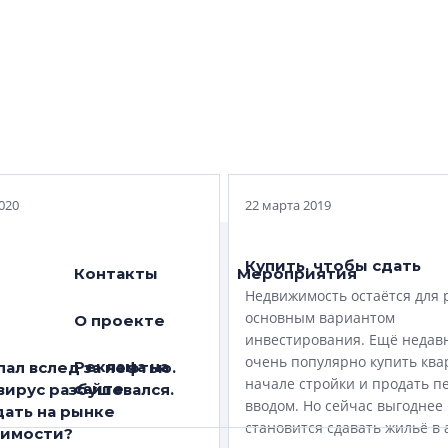
азится на экономике
ов и на конкуренции
регионами запрет
 выше 12 этажей в
Проект NSP: «НОВАЯ Ж
асти?
СТАРОГО ЦЕНТРА»
020
22 марта 2019
Купить, чтобы сдать
Контакты
Мероприятия
Недвижимость остаётся для 
основным вариантом
О проекте
инвестирования. Ещё недав
очень популярно купить ква
Реклама на
пал вслед за нефтью.
начале стройки и продать п
сайте
вирус разбушевался.
вводом. Но сейчас выгоднее
дать на рынке
становится сдавать жильё в 
имости?