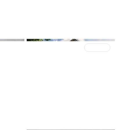
19 ноября 2025
КОНКУРС
ратные
АпАртОтель «ПРО.Молодость»
как
— победитель конкурса GOOD
INNOVATIONS 2025