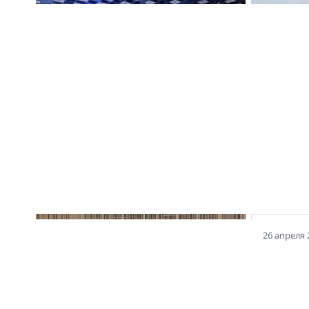
31 октября 2025
13 августа
PLG о будущем рынка:
PLG объ
зрелость начинается там, где
перест
сервис становится
планы 
философией
9 апреля 2024
26 апреля 