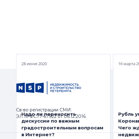
Как отр
Притягательность сервиса:
проект
сегмент сервисных
между 
апартаментов Петербурга по-
строить
прежнему бодр
Ленобл
28 июня 2020
16 марта 2
Св-во регистрации СМИ:
Надо ли переносить
Рубль у
ЭЛ №ФС77-67922 от 06.12.2016
дискуссии по важным
Корона
градостроительным вопросам
Чего ж
в Интернет?
недвиж