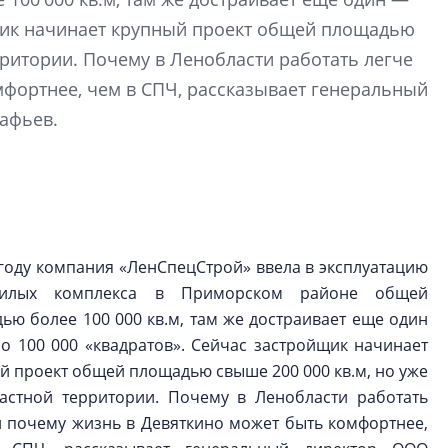
электромобиль
йщик начинает крупный проект общей площадью
рритории. Почему в Ленобласти работать легче
Карина Шальнова
«гибридом» — ка
мфортнее, чем в СПЧ, рассказывает генеральный
рынок апарт-оте
афьев.
Конкуренцию выиг
апарты, которые 
приблизятся к го
уровню сервиса, у
КЕЙПОРТ
 году компания «ЛенСпецСтрой» ввела в эксплуатацию
илых комплекса в Приморском районе общей
ью более 100 000 кв.м, там же достраивает еще один
о 100 000 «квадратов». Сейчас застройщик начинает
й проект общей площадью свыше 200 000 кв.м, но уже
астной территории. Почему в Ленобласти работать
и почему жизнь в Девяткино может быть комфортнее,