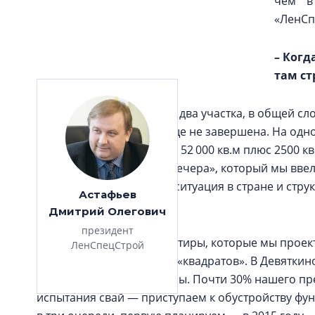
чем в
«ЛенСп
– Когд
там ст
– В 2012‑м мы приобрели два участка, в общей сло
о деталях рано, сделка еще не завершена. На од
площадью квартир около 52 000 кв.м плюс 2500 к
проект «Ленинградские вечера», который мы ввел
больше. Экономическая ситуация в стране и стру
Астафьев
годы.
Дмитрий Олегович
президент
Должного спроса на квартиры, которые мы проекти
ЛенСпецСтрой
варианты по 100 и более «квадратов». В Девяткин
и двухкомнатные квартиры. Почти 30% нашего пр
испытания свай — приступаем к обустройству фу