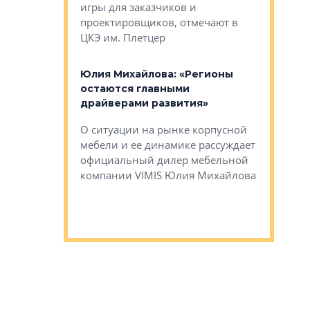
игры для заказчиков и
управлен
проектировщиков, отмечают в
поиска ко
ЦКЭ им. Плетцер
ГК «Глоба
: «Будущее за
к меняется
лей»
Юлия Михайлова: «Регионы
Алексей 
остаются главными
«Вертика
рают те
драйверами развития»
не новый
еще больше
стиничному
О ситуации на рынке корпусной
О том, по
верены в УК
мебели и ее динамике рассуждает
экспертиз
официальный дилер мебельной
преимущес
компании VIMIS Юлия Михайлова
гендирект
Алексей 