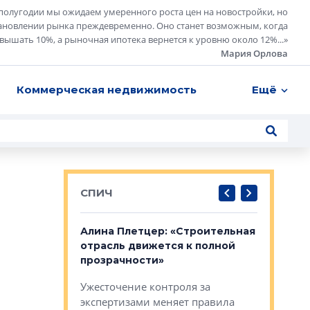
полугодии мы ожидаем умеренного роста цен на новостройки, но
ановлении рынка преждевременно. Оно станет возможным, когда
евышать 10%, а рыночная ипотека вернется к уровню около 12%...
»
Мария Орлова
Коммерческая недвижимость
Ещё
СПИЧ
: «Поводом
Алина Плетцер: «Строительная
Елена Фе
жет быть
отрасль движется к полной
блок МФК
биль»
прозрачности»
экосисте
каль»: поводом
Ужесточение контроля за
Проектир
ет быть даже
экспертизами меняет правила
непрерыв