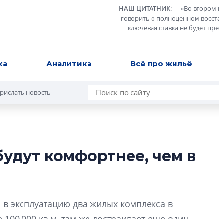
НАШ ЦИТАТНИК
:
«
Во втором 
говорить о полноценном восст
ключевая ставка не будет пр
ка
Аналитика
Всё про жильё
рислать новость
будут комфортнее, чем в
Роман Корнышев
перемен в ЖК мо
даже электромо
Девелопер «Верти
 в эксплуатацию два жилых комплекса в
перемен в ЖК мож
00 000 кв.м, там же достраивает еще один —