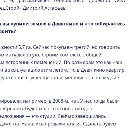
 СПЧ, рассказывает генеральный директор ООО
ецСтрой» Дмитрий Астафьев.
а вы купили землю в Девяткино и что собираетесь
роить?
жности 5,7 га. Сейчас покупаем третий, но говорить
ном из наделов уже строим комплекс с общей
в.м встроенных помещений. По размерам это как наш
и в эксплуатацию этим летом. Но в Девяткино квартир
ктура спроса существенно изменились за последние
ровали, например, в 2008‑м, нет. У нас тогда были
о «трешек» будет мало, в основном одно-
едложения — это студии. Сейчас завершились
ндамента. Начались продажи жилья. Сдавать будем