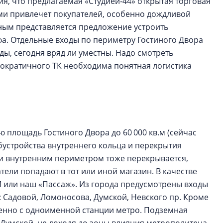
ния, что предлагаемая «Студией‑44» открытая торговая
и привлечет покупателей, особенно дождливой
ным представляется предложение устроить
фа. Отдельные входы по периметру Гостиного Двора
ды, сегодня вряд ли уместны. Надо смотреть
мократичного ТК необходима понятная логистика
ю площадь Гостиного Двора до 60 000 кв.м (сейчас
обустройства внутреннего кольца и перекрытия
и внутренним периметром тоже перекрывается,
ели попадают в тот или иной магазин. В качестве
 или наш «Пассаж». Из города предусмотрены входы
ц: Садовой, Ломоносова, Думской, Невского пр. Кроме
енно с одноименной станции метро. Подземная