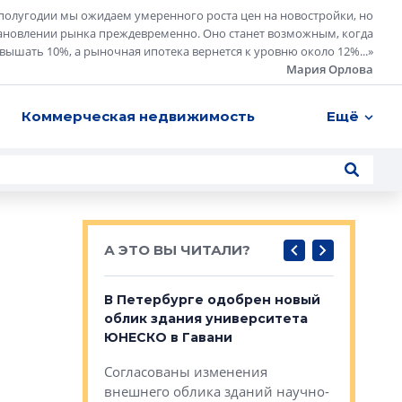
полугодии мы ожидаем умеренного роста цен на новостройки, но
ановлении рынка преждевременно. Оно станет возможным, когда
евышать 10%, а рыночная ипотека вернется к уровню около 12%...
»
Мария Орлова
Коммерческая недвижимость
Ещё
А ЭТО ВЫ ЧИТАЛИ?
о — антидот
В Петербурге одобрен новый
Собствен
панелей
облик здания университета
Императо
ЮНЕСКО в Гавани
как выжа
— антидот от
«старых 
Согласованы изменения
лей
Собственн
внешнего облика зданий научно-