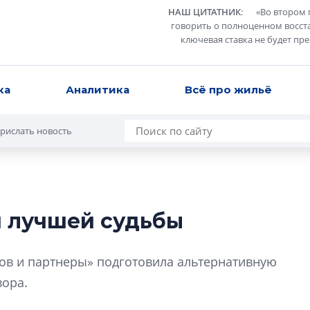
НАШ ЦИТАТНИК
:
«
Во втором 
говорить о полноценном восст
ключевая ставка не будет пр
ка
Аналитика
Всё про жильё
рислать новость
н лучшей судьбы
Усадьба Торосов
от эпохи фальш-
мов и партнеры» подготовила альтернативную
Усадьба Торосово 
вора.
эпохи фальш-пане