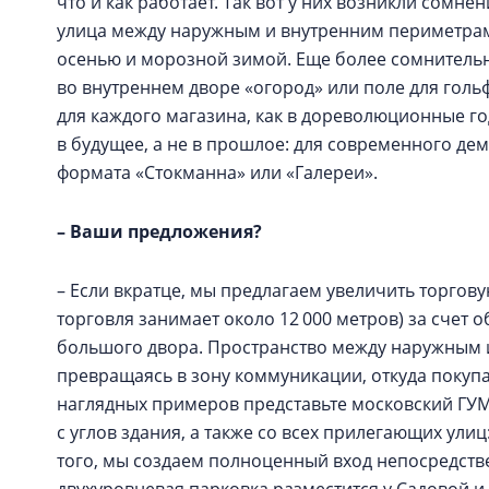
что и как работает. Так вот у них возникли сомне
улица между наружным и внутренним периметрам
осенью и морозной зимой. Еще более сомнитель
во внутреннем дворе «огород» или поле для голь
для каждого магазина, как в дореволюционные го
в будущее, а не в прошлое: для современного де
формата «Стокманна» или «Галереи».
– Ваши предложения?
– Если вкратце, мы предлагаем увеличить торгову
торговля занимает около 12 000 метров) за счет 
большого двора. Пространство между наружным 
превращаясь в зону коммуникации, откуда покупат
наглядных примеров представьте московский ГУМ
с углов здания, а также со всех прилегающих ули
того, мы создаем полноценный вход непосредств