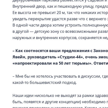
двухуровневая парковка разместится у Садовой и
Внутренний двор, как и пешеходную улицу, предл
Ее высота не превысит 20 м, так что никаких ист
увидеть перекрытие удастся разве что с верхнего
В одной части двора хотим устроить полноценную
в другой — детскую зону со всевозможными разв
наружных и внутренних корпусов, сохраняется н
– Как соотносятся ваши предложения с Закон
Явейн, руководитель «Студии‑44», очень эмо
«напроектировали на 50 лет тюрьмы». Ответи
– Мне бы не хотелось участвовать в дискуссии, где
какой-то большевистский подход.
Наши идеи нисколько не выходят за рамки здраво
быть, появятся и другие концепции) необходимо 