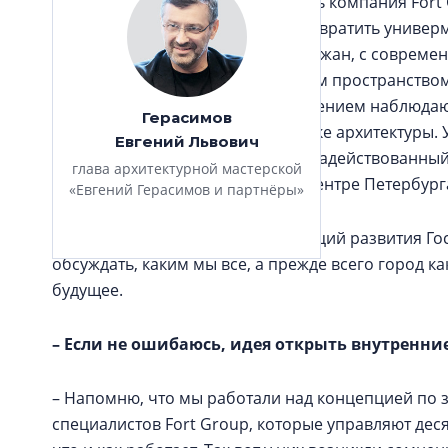
– Весной 2015‑го к нам обратилась компания For
Гостиного Двора. Она должна превратить униве
комплекс, открытый для всех горожан, с соврем
парковкой, перекрытым дворовым пространством. 
петербуржцам, которые с недоумением наблюдают
Герасимов
и в торговом центре, и в памятнике архитектуры
Евгений Львович
использование пространства, незадействованный 
глава архитектурной мастерской
какая-то terra incognita в самом центре Петербург
«Евгений Герасимов и партнёры»
Мне кажется, чем больше концепций развития Гос
обсуждать, каким мы все, а прежде всего город ка
будущее.
– Если не ошибаюсь, идея открыть внутренние
– Напомню, что мы работали над концепцией по 
специалистов Fort Group, которые управляют дес