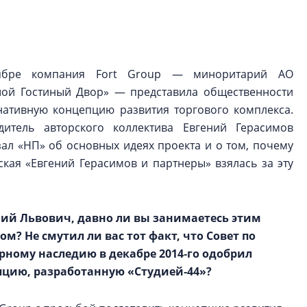
Центробанк: ква
2020-2026 годов
9% дешевле стр
Центробанк: квар
ябре компания Fort Group — миноритарий АО
2020-2026 годов п
ой Гостиный Двор» — представила общественности
дешевле строящих
нативную концепцию развития торгового комплекса.
дитель авторского коллектива Евгений Герасимов
зал «НП» об основных идеях проекта и о том, почему
ская «Евгений Герасимов и партнеры» взялась за эту
ний Львович, давно ли вы занимаетесь этим
ом? Не смутил ли вас тот факт, что Совет по
рному наследию в декабре 2014‑го одобрил
цию, разработанную «Студией‑44»?