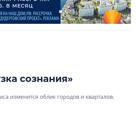
зка сознания»
Роман Корнышев
перемен в ЖК мо
зиса изменится облик городов и кварталов.
даже электромо
Девелопер «Верти
перемен в ЖК мож
электромобиль