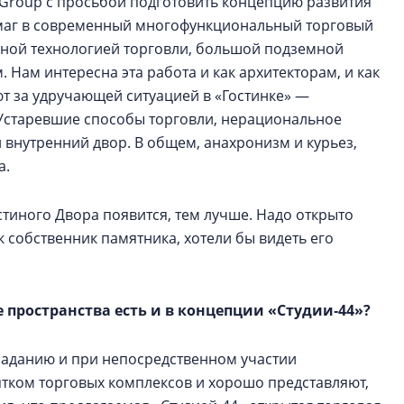
t Group c просьбой подготовить концепцию развития
рмаг в современный многофункциональный торговый
енной технологией торговли, большой подземной
Нам интересна эта работа и как архитекторам, и как
 за удручающей ситуацией в «Гостинке» —
. Устаревшие способы торговли, нерациональное
внутренний двор. В общем, анахронизм и курьез,
а.
тиного Двора появится, тем лучше. Надо открыто
к собственник памятника, хотели бы видеть его
 пространства есть и в концепции «Студии‑44»?
заданию и при непосредственном участии
ятком торговых комплексов и хорошо представляют,