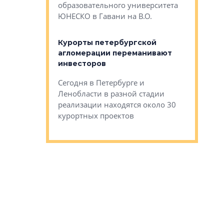
Император
образовательного университета
ртиры в домах
выжать ма
ЮНЕСКО в Гавани на В.О.
 постройки на
костей»
оящихся
Курорты петербургской
тиры в домах
агломерации переманивают
Каким бы
остройки на 9%
инвесторов
Ропса: в
ся
обещают 
Сегодня в Петербурге и
Руины Дом
Ленобласти в разной стадии
сгоревшем
реализации находятся около 30
наследия 
курортных проектов