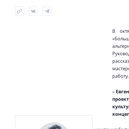
В окт
«Больш
альтер
Руково
расска
мастер
работу.
– Евге
проект
культу
концеп