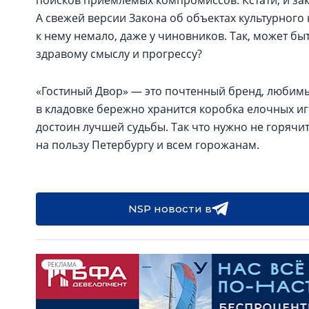
поисков приемлемых компромиссов. Кстати, и зак
А свежей версии Закона об объектах культурного
к нему немало, даже у чиновников. Так, может бы
здравому смыслу и прогрессу?
«Гостиный Двор» — это почтенный бренд, любимый
в кладовке бережно хранится коробка елочных иг
достоин лучшей судьбы. Так что нужно не горячит
на пользу Петербургу и всем горожанам.
NSP новости в
РЕКЛАМА