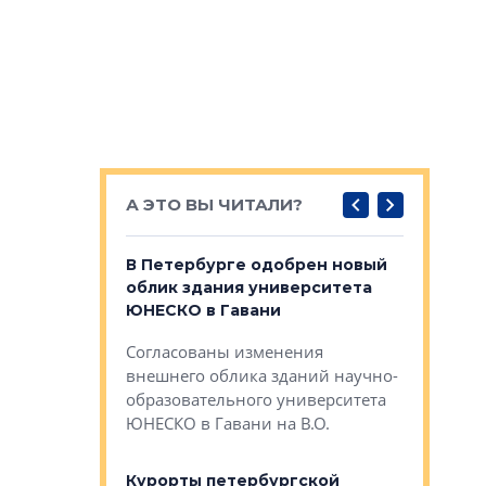
А ЭТО ВЫ ЧИТАЛИ?
о — антидот
В Петербурге одобрен новый
Собствен
панелей
облик здания университета
Императо
ЮНЕСКО в Гавани
как выжа
— антидот от
«старых 
Согласованы изменения
лей
Собственн
внешнего облика зданий научно-
Император
образовательного университета
ртиры в домах
выжать ма
ЮНЕСКО в Гавани на В.О.
 постройки на
костей»
оящихся
Курорты петербургской