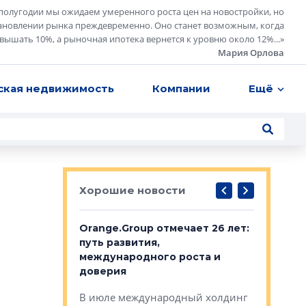
полугодии мы ожидаем умеренного роста цен на новостройки, но
ановлении рынка преждевременно. Оно станет возможным, когда
евышать 10%, а рыночная ипотека вернется к уровню около 12%...
»
Мария Орлова
ская недвижимость
Компании
Ещё
Хорошие новости
рге выбрали
Orange.Group отмечает 26 лет:
В Петерб
строителей
путь развития,
комплекс
международного роста и
тестовая
авершился
доверия
перерабо
рческого
В июле международный холдинг
В Петербу
ей «Нам песня