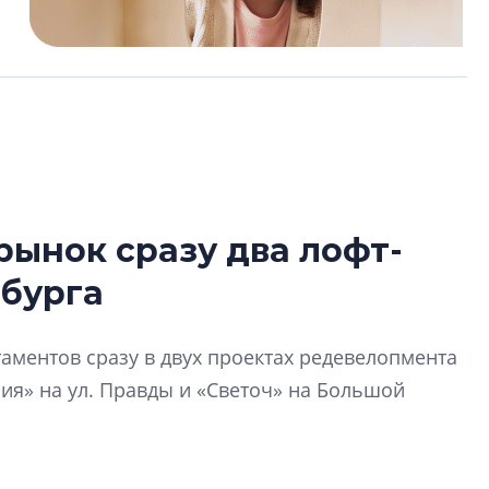
рынок сразу два лофт-
Усадьба Торосов
рбурга
от эпохи фальш-
Усадьба Торосово 
аментов сразу в двух проектах редевелопмента
эпохи фальш-пане
ия» на ул. Правды и «Светоч» на Большой
Центробанк: ква
2020-2026 годов
9% дешевле стр