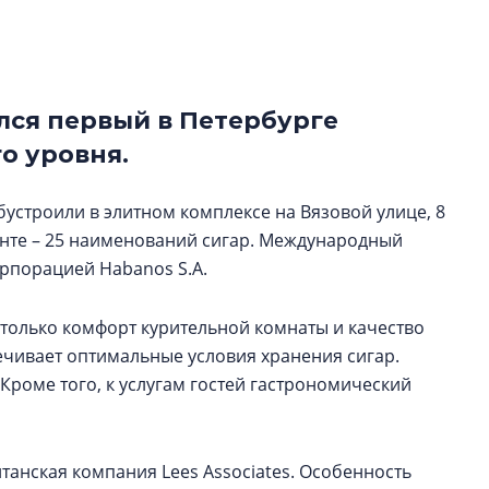
строить и жить по
В Красногвардей
Петербурга появ
лся первый в Петербурге
один центр сов
образования
о уровня.
В Красногвардейс
Петербурга появи
устроили в элитном комплексе на Вязовой улице, 8
центр совмещенно
менте – 25 наименований сигар. Международный
рпорацией Habanos S.A.
е только комфорт курительной комнаты и качество
ечивает оптимальные условия хранения сигар.
роме того, к услугам гостей гастрономический
танская компания Lees Associates. Особенность