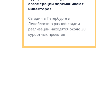
тиры в домах
агломерации переманивают
Каким бы
остройки на 9%
инвесторов
Ропса: в
ся
обещают 
Сегодня в Петербурге и
Руины Дом
Ленобласти в разной стадии
сгоревшем
реализации находятся около 30
наследия 
курортных проектов