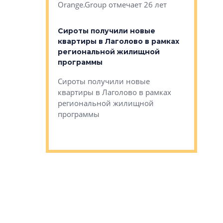
Orange.Group отмечает 26 лет
комплексе
могает»
тестовая 
органики
Сироты получили новые
ском районе
квартиры в Лаголово в рамках
ился еще
региональной жилищной
мещенного
Историч
программы
дом Рома
Ушково м
Сироты получили новые
ком районе
квартиры в Лаголово в рамках
Историче
лся еще один
региональной жилищной
Романова 
го образования
программы
взять под