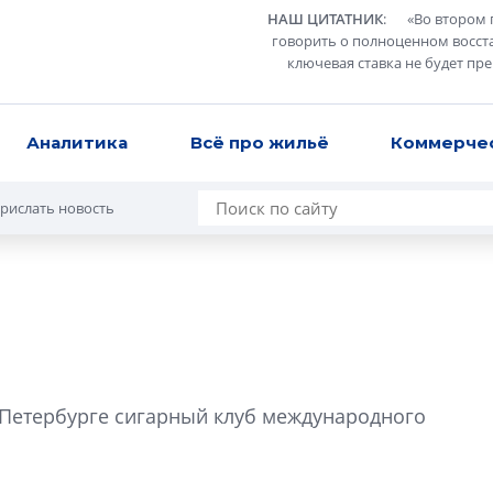
НАШ ЦИТАТНИК
:
«
Во втором 
говорить о полноценном восст
ключевая ставка не будет пр
Аналитика
Всё про жильё
Коммерче
рислать новость
В Санкт-Петербу
лучших поющих 
 Петербурге сигарный клуб международного
Гала-концертом з
девятый сезон тво
конкурса строител