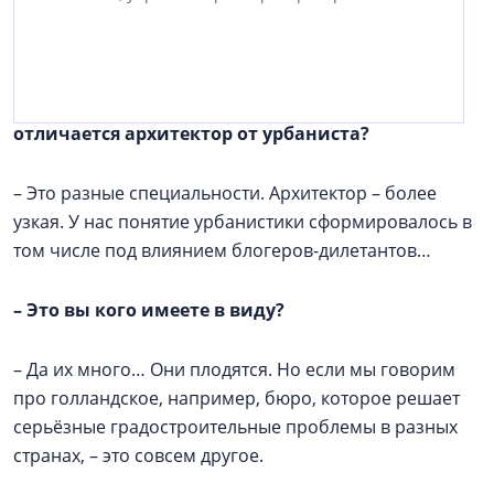
и кварталов, мы беседует с Иваном Сухих,
архитектором, основателем бюро «Параметрика».
–
Давайте начнём с определений: чем
отличается архитектор от урбаниста?
– Это разные специальности. Архитектор – более
узкая. У нас понятие урбанистики сформировалось в
том числе под влиянием блогеров-дилетантов…
–
Это вы кого имеете в виду?
– Да их много… Они плодятся. Но если мы говорим
про голландское, например, бюро, которое решает
серьёзные градостроительные проблемы в разных
странах, – это совсем другое.