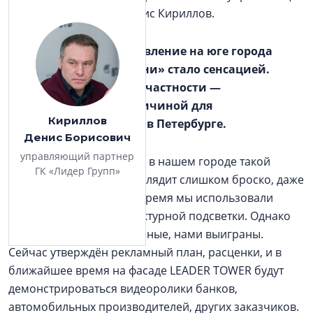
партнёр УК «Лидер» Денис Кириллов.
Четыре года назад появление на юге города
первой офисной «башни» стало сенсацией.
Некоторые решения, в частности — ​
медиафасад, стали причиной для
Кириллов
споров, уместно ли это в Петербурге.
Денис Борисович
управляющий партнер
Верно. Было мнение, что в нашем городе такой
ГК «Лидер Групп»
рекламный носитель выглядит слишком броско, даже
агрессивно. Некоторое время мы использовали
фасад только для архитектурной подсветки. Однако
споры, в том числе ​судебные, нами выиграны.
Сейчас утверждён рекламный план, расценки, и в
ближайшее время на фасаде LEADER TOWER будут
демонстрироваться видеоролики банков,
автомобильных производителей, других заказчиков.