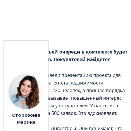
—
С выводом третьей очереди в комплексе будет
3625 апартаментов. Покупателей найдёте?
—
Накануне мы провели презентацию проекта для
наших партнёров – агентств недвижимости.
Зарегистрировалось 220 человек, а пришло порядка
300. То есть проект вызывает повышенный интерес
как у продавцов, так и у покупателей. У нас в листе
ожидания – порядка 500 заявок. Это вдохновляет.
Сторожева
Марина
Наши покупатели — инвесторы. Они понимают, что