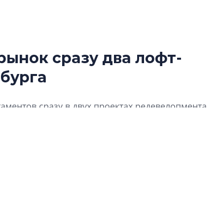
рынок сразу два лофт-
Татьяна Бровкина
рбурга
монотонной спал
деконструктиви
стать спасением
аментов сразу в двух проектах редевелопмента
О границах новато
ия» на ул. Правды и «Светоч» на Большой
Петербурга, буду
районов и инжен
рассказали в ГК «
Сергей Софроно
дизайн проявляе
визуальной чист
Что важнее для с