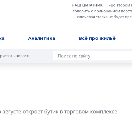
НАШ ЦИТАТНИК
:
«
Во втором 
говорить о полноценном восст
ключевая ставка не будет пр
ка
Аналитика
Всё про жильё
рислать новость
Роман Корнышев
перемен в ЖК мо
 августе откроет бутик в торговом комплексе
даже электромо
Девелопер «Верти
перемен в ЖК мож