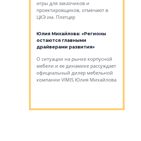
игры для заказчиков и
управлен
проектировщиков, отмечают в
поиска ко
ЦКЭ им. Плетцер
ГК «Глоба
: «Будущее за
к меняется
лей»
Юлия Михайлова: «Регионы
Алексей 
остаются главными
«Вертика
рают те
драйверами развития»
не новый
еще больше
стиничному
О ситуации на рынке корпусной
О том, по
верены в УК
мебели и ее динамике рассуждает
экспертиз
официальный дилер мебельной
преимущес
компании VIMIS Юлия Михайлова
гендирект
Алексей 