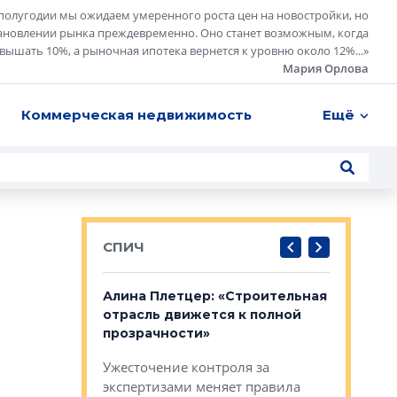
полугодии мы ожидаем умеренного роста цен на новостройки, но
ановлении рынка преждевременно. Оно станет возможным, когда
евышать 10%, а рыночная ипотека вернется к уровню около 12%...
»
Мария Орлова
Коммерческая недвижимость
Ещё
СПИЧ
: «Поводом
Алина Плетцер: «Строительная
Елена Фе
жет быть
отрасль движется к полной
блок МФК
биль»
прозрачности»
экосисте
каль»: поводом
Ужесточение контроля за
Проектир
ет быть даже
экспертизами меняет правила
непрерыв