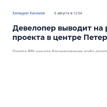
Халмурат Касимов
6 августа в 12:54
Девелопер выводит на 
проекта в центре Пете
Группа RBI начала бронирование лофт-апарт
интересных памятников в центре: «Типограф
Пушкарской улице.