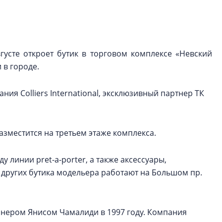
электромобиль
Карина Шальнова
«гибридом» — ка
рынок апарт-оте
густе откроет бутик в торговом комплексе «Невский
 в городе.
Конкуренцию выиг
апарты, которые 
ия Colliers International, эксклюзивный партнер ТК
приблизятся к го
уровню сервиса, у
КЕЙПОРТ
азместится на третьем этаже комплекса.
линии pret-a-porter, а также аксессуары,
 других бутика модельера работают на Большом пр.
йнером Янисом Чамалиди в 1997 году. Компания