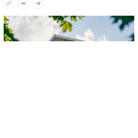
Фото: ГК «КВС»
Теперь обладатели
«Серебряной» или «Золотой
карты»
могут поделиться двумя электронными