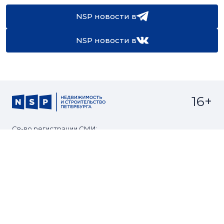
NSP новости в
NSP новости в
16+
Св-во регистрации СМИ:
ЭЛ №ФС77-67922 от 06.12.2016
Реклама на
Контакты
сайте
О проекте
Мероприятия