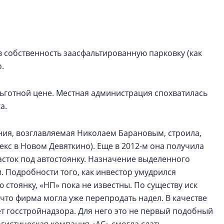
функциональност
экономика проект
в ГК «ПСК»
 собственность заасфальтированную парковку (как
Александр Свино
используем опыт
.
– другая компани
льготной цене. Местная администрация спохватилась
О потенциале «сер
технологиях и ко
а.
культуре рассказы
гендиректор STAVN
ния, возглавляемая Николаем Барановым, строила,
Свинолобов
кс в Новом Девяткино). Еще в 2012‑м она получила
асток под автостоянку. Назначение выделенного
. Подробности того, как инвестор умудрился
стоянку, «НП» пока не известны. По существу иск
 что фирма могла уже перепродать надел. В качестве
ет госстройнадзора. Для него это не первый подобный