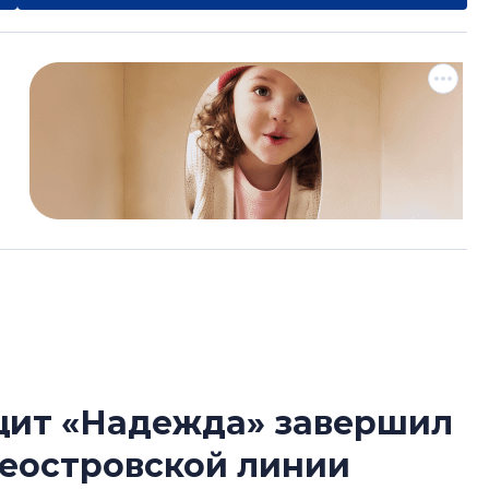
 щит «Надежда» завершил
В Санкт-Петербу
леостровской линии
лучших поющих 