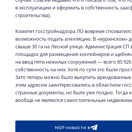
случай. Совсем недавно «НП» писала о том, что л
в эксплуатацию и оформить в собственность заас
строительства).
Комитет госстройнадзора ЛО вовремя спохватился
возможность подать апелляцию. В «муринском» 
свыше 30 га на Лесной улице. Администрация СП 
площадок для размещения контейнеров и щебня»
на ввод пяти нежилых сооружений — всего 85 926
собственность на них. Хотя по сути это были про
Зато теперь можно было выкупить арендованные 
этим адресом заинтересовались в областном гос
странные документы, но было уже поздно. Тогда ко
вообще не являются самостоятельным недвижи
NSP новости в