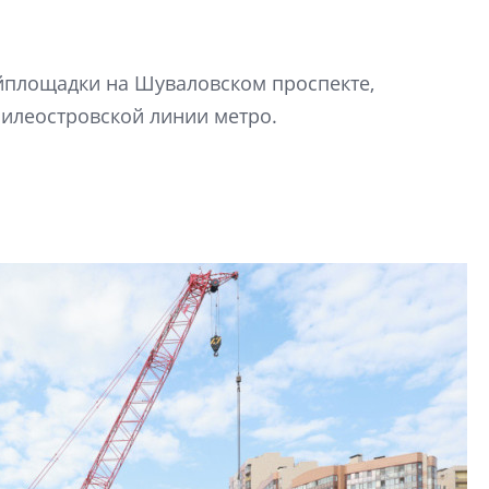
Гала-концертом з
девятый сезон тво
конкурса строител
йплощадки на Шуваловском проспекте,
строить и жить по
силеостровской линии метро.
В Красногвардей
Петербурга появ
один центр сов
образования
В Красногвардейс
Петербурга появи
центр совмещенно