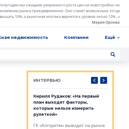
полугодии мы ожидаем умеренного роста цен на новостройки, но
ановлении рынка преждевременно. Оно станет возможным, когда
евышать 10%, а рыночная ипотека вернется к уровню около 12%...
»
Мария Орлова
ская недвижимость
Компании
Ещё
ИНТЕРВЬЮ
в: «Хороший
Кирилл Рудаков: «На первый
Александ
тся в
план выходят факторы,
«Строите
оте»
которые нельзя измерить
основ»
рулеткой»
овременного
Строитель
ГК «Алгоритм» выводит на рынок
тетика,
волнообра