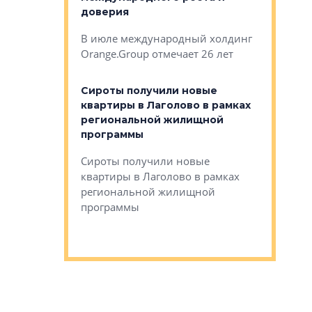
авершился
доверия
перерабо
рческого
В июле международный холдинг
В Петербу
ей «Нам песня
Orange.Group отмечает 26 лет
комплексе
могает»
тестовая 
органики
Сироты получили новые
ском районе
квартиры в Лаголово в рамках
ился еще
региональной жилищной
мещенного
Историч
программы
дом Рома
Ушково м
Сироты получили новые
ком районе
квартиры в Лаголово в рамках
Историче
лся еще один
региональной жилищной
Романова 
го образования
программы
взять под