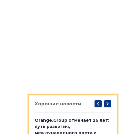
Хорошие новости
рге выбрали
Orange.Group отмечает 26 лет:
В Петерб
строителей
путь развития,
комплекс
международного роста и
тестовая