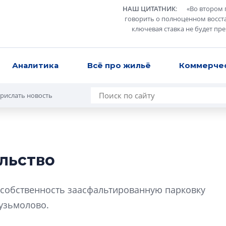
НАШ ЦИТАТНИК
:
«
Во втором 
говорить о полноценном восст
ключевая ставка не будет пр
Аналитика
Всё про жильё
Коммерче
рислать новость
льство
Сергей Софроно
дизайн проявляе
 собственность заасфальтированную парковку
визуальной чист
Кузьмолово.
Что важнее для с
жилого проекта: эс