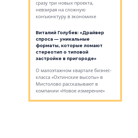
сразу три новых проекта,
ь или
следует с
невзирая на сложную
а, размышляют
Александ
конъюнктуру в экономике
Евгений 
Виталий Голубев: «Драйвер
это не пр
лобов: «Мы
спроса — уникальные
понятные
 Bonava, но мы
форматы, которые ломают
я»
Каким бу
стереотип о типовой
ого пояса»,
Леноблас
застройке в пригороде»
рпоративной
рассказыв
О малоэтажном квартале бизнес-
вает
региона Е
класса «Охтинские высоты» в
I Александр
Мистолово рассказывают в
компании «Новое измерение»