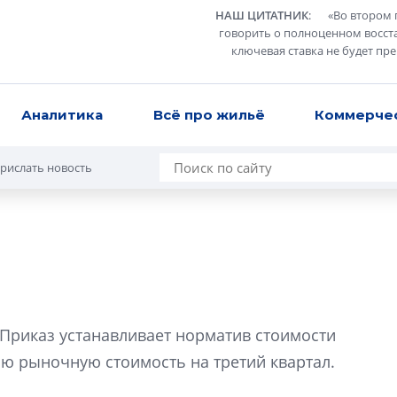
НАШ ЦИТАТНИК
:
«
Во втором 
говорить о полноценном восст
ключевая ставка не будет пр
Аналитика
Всё про жильё
Коммерче
рислать новость
Разрыв цен межд
вторичкой: что э
Приказ устанавливает норматив стоимости
рынка?
нюю рыночную стоимость на третий квартал.
Разрыв цен между
вторичкой: что это