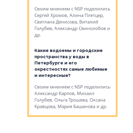
Яна Вирче
нием об этом
Своим мнением с NSP поделились
Денис Зас
 Трошева,
Сергей Хромов, Алина Плетцер,
Свинолобо
ко, Максим
Светлана Денисова, Виталий
и др.
енисова,
Голубев, Александр Свинолобов и
ев и другие
др.
Важно ли
апартам
востребованы
Какие водоемы и городские
Конститу
 компетенции
пространства у воды в
временно
мента и
Петербурге и его
Своим мн
окрестностях самые любимые
Раиль Му
NSP поделились
и интересные?
Кудинов, 
на, Анжелика
Своим мнением с NSP поделились
Карина Ш
ндр
Александр Карпов, Михаил
Дементьев
сандр Кравцов,
Голубев, Ольга Трошева, Оксана
др.
Кравцова, Мария Башанова и др.