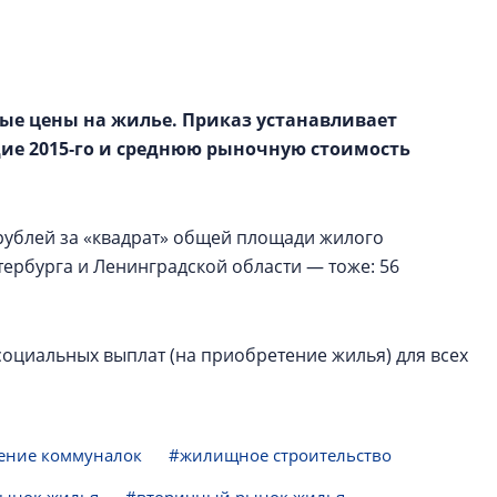
рынка? Своим мне
поделились Ольга
Екатерина Немчен
Жабин, Светлана Д
Константин Сторож
ые цены на жилье. Приказ устанавливает
дие 2015‑го и среднюю рыночную стоимость
Какие наиболее 
специальности и
в сфере девелоп
рублей за «квадрат» общей площади жилого
строительства?
ербурга и Ленинградской области — тоже: 56
Своим мнением с 
Валентина Калини
Альшаева, Алекса
Свинолобов, Алек
оциальных выплат (на приобретение жилья) для всех
Кирилл Кудинов и 
ение коммуналок
#жилищное строительство