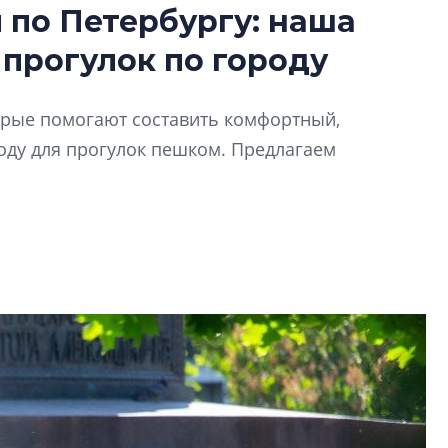
по Петербургу: наша
Усадьба Торосов
 прогулок по городу
от эпохи фальш-
Усадьба Торосово 
торые помогают составить комфортный,
эпохи фальш-пане
ду для прогулок пешком. Предлагаем
Центробанк: ква
2020-2026 годов
9% дешевле стр
Центробанк: квар
2020-2026 годов п
дешевле строящих