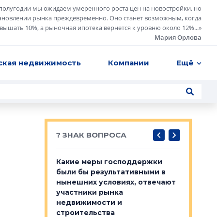
полугодии мы ожидаем умеренного роста цен на новостройки, но
ановлении рынка преждевременно. Оно станет возможным, когда
евышать 10%, а рыночная ипотека вернется к уровню около 12%...
»
Мария Орлова
ская недвижимость
Компании
Ещё
? ЗНАК ВОПРОСА
у первичкой и
Какие меры господдержки
Место об
то значит для
были бы результативными в
локации 
нынешних условиях, отвечают
пригород
участники рынка
выстрели
 первичкой и
недвижимости и
Своим мн
 значит для
строительства