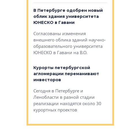
о — антидот
В Петербурге одобрен новый
Собствен
панелей
облик здания университета
Императо
ЮНЕСКО в Гавани
как выжа
— антидот от
«старых 
Согласованы изменения
лей
Собственн
внешнего облика зданий научно-
Император
образовательного университета
ртиры в домах
выжать ма
ЮНЕСКО в Гавани на В.О.
 постройки на
костей»
оящихся
Курорты петербургской
тиры в домах
агломерации переманивают
Каким бы
остройки на 9%
инвесторов
Ропса: в
ся
обещают 
Сегодня в Петербурге и
Руины Дом
Ленобласти в разной стадии
сгоревшем
реализации находятся около 30
наследия 
курортных проектов