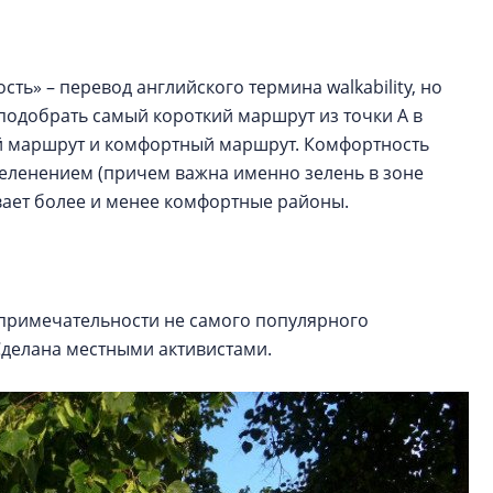
ть» – перевод английского термина walkability, но
подобрать самый короткий маршрут из точки А в
ный маршрут и комфортный маршрут. Комфортность
еленением (причем важна именно зелень в зоне
ывает более и менее комфортные районы.
опримечательности не самого популярного
 Сделана местными активистами.