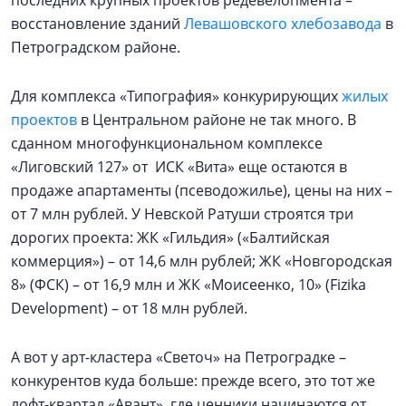
восстановление зданий
Левашовского хлебозавода
в
Петроградском районе.
Для комплекса «Типография» конкурирующих
жилых
проектов
в Центральном районе не так много. В
сданном многофункциональном комплексе
«Лиговский 127» от ИСК «Вита» еще остаются в
продаже апартаменты (псеводожилье), цены на них –
от 7 млн рублей. У Невской Ратуши строятся три
дорогих проекта: ЖК «Гильдия» («Балтийская
коммерция») – от 14,6 млн рублей; ЖК «Новгородская
8» (ФСК) – от 16,9 млн и ЖК «Моисеенко, 10» (Fizika
Development) – от 18 млн рублей.
А вот у арт-кластера «Светоч» на Петроградке –
конкурентов куда больше: прежде всего, это тот же
лофт-квартал «Авант», где ценники начинаются от