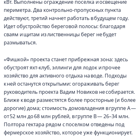
кВт. Выполнены ограждение поселка и освещение
периметра. Два контрольно-пропускных пункта
действуют, третий начнет работать в будущем году.
Идет обустройство береговой полосы: благодаря
сваям и щитам из лиственницы берег не будет
размываться.
«Фишкой» проекта станет прибрежная зона: здесь
обустроят яхт-клуб, эллинги для лодок и прочее
хозяйство для активного отдыха на воде. Подходы
к ней останутся открытыми: огораживать берег
руководитель проекта Вадим Новиков не собирается.
Ближе к воде разместятся более просторные (и более
дорогие) дома; стоимость домовладения в группе А —
от 52 млн до 68 млн рублей, в группе В — 26–34 млн.
Полтора гектара рядом с поселком отведены под
фермерское хозяйство, которое уже функционирует.