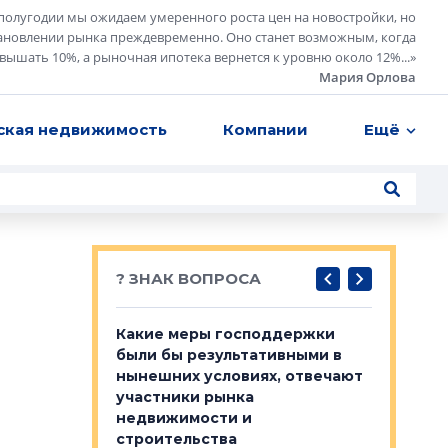
полугодии мы ожидаем умеренного роста цен на новостройки, но
ановлении рынка преждевременно. Оно станет возможным, когда
евышать 10%, а рыночная ипотека вернется к уровню около 12%...
»
Мария Орлова
ская недвижимость
Компании
Ещё
? ЗНАК ВОПРОСА
у первичкой и
Какие меры господдержки
Место об
то значит для
были бы результативными в
локации 
нынешних условиях, отвечают
пригород
участники рынка
выстрели
 первичкой и
недвижимости и
Своим мн
 значит для
строительства