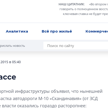
НАШ ЦИТАТНИК
:
«
Во втором 
говорить о полноценном восст
ключевая ставка не будет пр
Аналитика
Всё про жильё
Коммерче
рислать новость
 2015 в 05:40
ассе
Разрыв цен межд
вторичкой: что э
ортной инфраструктуры объявил, что нынешней
рынка?
астка автодороги М-10 «Скандинавия» (от ЗСД
Разрыв цен между
е власти оказались гораздо расторопнее:
вторичкой: что это