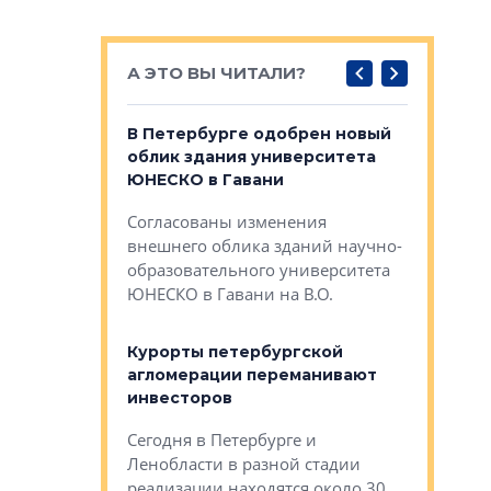
А ЭТО ВЫ ЧИТАЛИ?
о — антидот
В Петербурге одобрен новый
Собствен
панелей
облик здания университета
Императо
ЮНЕСКО в Гавани
как выжа
— антидот от
«старых 
Согласованы изменения
лей
Собственн
внешнего облика зданий научно-
Император
образовательного университета
ртиры в домах
выжать ма
ЮНЕСКО в Гавани на В.О.
 постройки на
костей»
оящихся
Курорты петербургской
тиры в домах
агломерации переманивают
Каким бы
остройки на 9%
инвесторов
Ропса: в
ся
обещают 
Сегодня в Петербурге и
Руины Дом
Ленобласти в разной стадии
сгоревшем
реализации находятся около 30