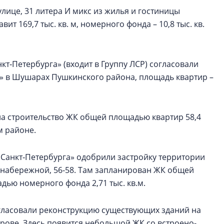
улице, 31 литера И микс из жилья и гостиницы
т 169,7 тыс. кв. м, номерного фонда – 10,8 тыс. кв.
т‑Петербурга» (входит в Группу ЛСР) согласовали
к» в Шушарах Пушкинского района, площадь квартир –
на строительство ЖК общей площадью квартир 58,4
м районе.
Санкт‑Петербурга» одобрили застройку территории
 набережной, 56-58. Там запланирован ЖК общей
адью номерного фонда 2,71 тыс. кв.м.
гласовали реконструкцию существующих зданий на
трове. Здесь появится небольшой ЖК со встроено-