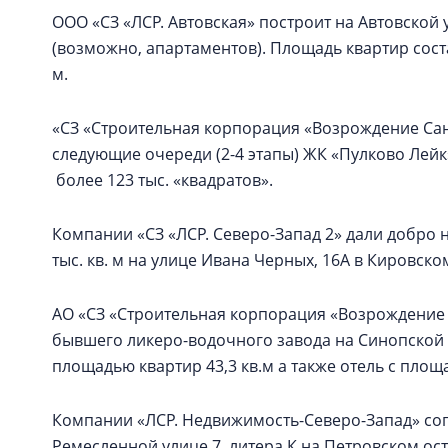
ООО «СЗ «ЛСР. Автовская» построит на Автовской 
(возможно, апартаментов). Площадь квартир состави
м.
«СЗ «Строительная корпорация «Возрождение Санк
следующие очереди (2-4 этапы) ЖК «Пулково Лей
более 123 тыс. «квадратов».
Компании «СЗ «ЛСР. Северо-Запад 2» дали добро 
тыс. кв. м на улице Ивана Черных, 16А в Кировско
АО «СЗ «Строительная корпорация «Возрождение 
бывшего ликеро-водочного завода на Синопской
площадью квартир 43,3 кв.м а также отель с площ
Компании «ЛСР. Недвижимость-Северо-Запад» со
Ремесленной улице 7, литера К на Петровском ос