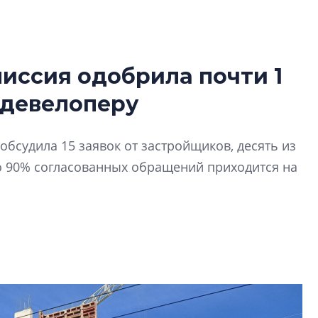
иссия одобрила почти 1
Усадьба Торосов
 девелоперу
от эпохи фальш-
Усадьба Торосово 
обсудила 15 заявок от застройщиков, десять из
эпохи фальш-пане
о 90% согласованных обращений приходится на
Центробанк: ква
2020-2026 годов
9% дешевле стр
Центробанк: квар
2020-2026 годов п
дешевле строящих