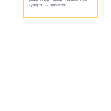
наследия 
курортных проектов