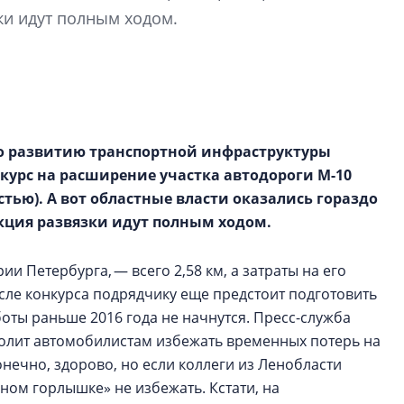
рынка? Своим мне
ки идут полным ходом.
поделились Ольга
Екатерина Немчен
Жабин, Светлана Д
Константин Сторож
Какие наиболее 
о развитию транспортной инфраструктуры
специальности и
курс на расширение участка автодороги М-10
в сфере девелоп
строительства?
тью). А вот областные власти оказались гораздо
кция развязки идут полным ходом.
Своим мнением с 
Валентина Калини
Альшаева, Алекса
и Петербурга, — всего 2,58 км, а затраты на его
Свинолобов, Алек
осле конкурса подрядчику еще предстоит подготовить
Кирилл Кудинов и 
боты раньше 2016 года не начнутся. Пресс-служба
олит автомобилистам избежать временных потерь на
нечно, здорово, но если коллеги из Ленобласти
ном горлышке» не избежать. Кстати, на