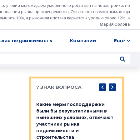
полугодии мы ожидаем умеренного роста цен на новостройки, но
ановлении рынка преждевременно. Оно станет возможным, когда
евышать 10%, а рыночная ипотека вернется к уровню около 12%...
»
Мария Орлова
ская недвижимость
Компании
Ещё
? ЗНАК ВОПРОСА
у первичкой и
Какие меры господдержки
Место об
то значит для
были бы результативными в
локации 
нынешних условиях, отвечают
пригород
участники рынка
выстрели
 первичкой и
недвижимости и
Своим мн
 значит для
строительства