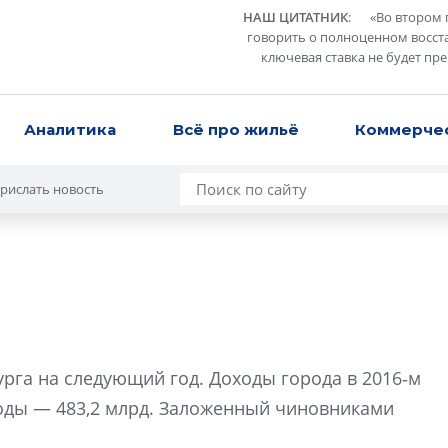
НАШ ЦИТАТНИК
:
«
Во втором 
говорить о полноценном восст
ключевая ставка не будет пр
Аналитика
Всё про жильё
Коммерче
рислать новость
Разрыв цен межд
вторичкой: что э
рга на следующий год. Доходы города в 2016‑м
рынка?
ходы — 483,2 млрд. Заложенный чиновниками
Разрыв цен между
вторичкой: что это