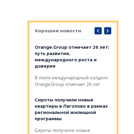
Хорошие новости
рге выбрали
Orange.Group отмечает 26 лет:
В Петерб
строителей
путь развития,
комплекс
международного роста и
тестовая
авершился
доверия
перерабо
рческого
В июле международный холдинг
В Петербу
ей «Нам песня
Orange.Group отмечает 26 лет
комплексе
могает»
тестовая 
органики
Сироты получили новые
ском районе
квартиры в Лаголово в рамках
ился еще
региональной жилищной
мещенного
Историч
программы
дом Рома
Ушково м
Сироты получили новые
ком районе