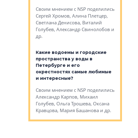
Яна Вирче
нием об этом
Своим мнением с NSP поделились
Денис Зас
 Трошева,
Сергей Хромов, Алина Плетцер,
Свинолобо
ко, Максим
Светлана Денисова, Виталий
и др.
енисова,
Голубев, Александр Свинолобов и
ев и другие
др.
Важно ли
апартам
востребованы
Какие водоемы и городские
Конститу
 компетенции
пространства у воды в
временно
мента и
Петербурге и его
Своим мн
окрестностях самые любимые
Раиль Му
NSP поделились
и интересные?
Кудинов, 
на, Анжелика
Своим мнением с NSP поделились
Карина Ш
ндр
Александр Карпов, Михаил
Дементьев
сандр Кравцов,
Голубев, Ольга Трошева, Оксана
др.
Кравцова, Мария Башанова и др.