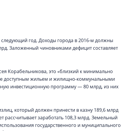
рынка? Своим мне
поделились Ольга
Екатерина Немчен
Жабин, Светлана Д
Константин Сторож
 следующий год. Доходы города в 2016‑м должны
Какие наиболее 
 млрд. Заложенный чиновниками дефицит составляет
специальности и
в сфере девелоп
строительства?
сея Корабельникова, это «близкий к минимально
Своим мнением с 
ние доступным жильем и жилищно-коммунальными
Валентина Калини
есную инвестиционную программу — 80 млрд, из них
Альшаева, Алекса
Свинолобов, Алек
Кирилл Кудинов и 
злиц, который должен принести в казну 189,6 млрд
т рассчитывает заработать 108,3 млрд. Земельный
 использования государственного и муниципального