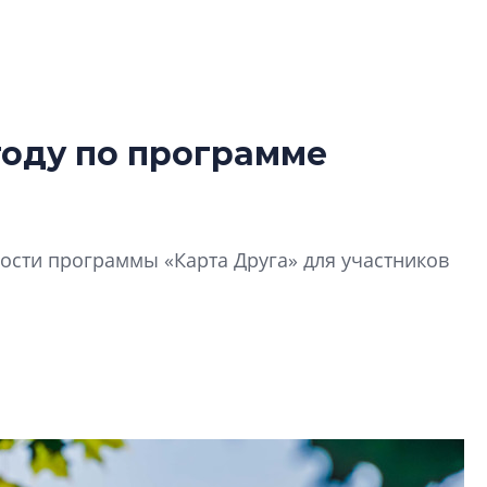
году по программе
В Санкт-Петербу
лучших поющих 
Гала-концертом з
сти программы «Карта Друга» для участников
девятый сезон тво
конкурса строител
строить и жить по
В Красногвардей
Петербурга появ
один центр сов
образования
В Красногвардейс