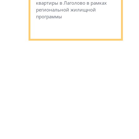
квартиры в Лаголово в рамках
Историче
лся еще один
региональной жилищной
Романова 
го образования
программы
взять под