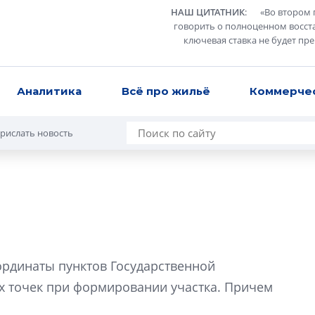
НАШ ЦИТАТНИК
:
«
Во втором 
говорить о полноценном восст
ключевая ставка не будет пр
Аналитика
Всё про жильё
Коммерче
рислать новость
Разрыв цен межд
вторичкой: что э
рдинаты пунктов Государственной
рынка?
ных точек при формировании участка. Причем
Разрыв цен между
вторичкой: что это