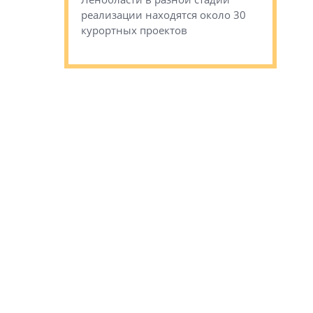
сгоревшем
реализации находятся около 30
наследия 
курортных проектов