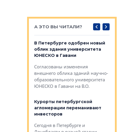
А ЭТО ВЫ ЧИТАЛИ?
о — антидот
В Петербурге одобрен новый
Собствен
панелей
облик здания университета
Императо
ЮНЕСКО в Гавани
как выжа
— антидот от
«старых 
Согласованы изменения
лей
Собственн
внешнего облика зданий научно-
Император
образовательного университета
ртиры в домах
выжать ма
ЮНЕСКО в Гавани на В.О.
 постройки на
костей»
оящихся
Курорты петербургской
тиры в домах
агломерации переманивают
Каким бы
остройки на 9%
инвесторов
Ропса: в
ся
обещают 
Сегодня в Петербурге и
Руины Дом
Ленобласти в разной стадии