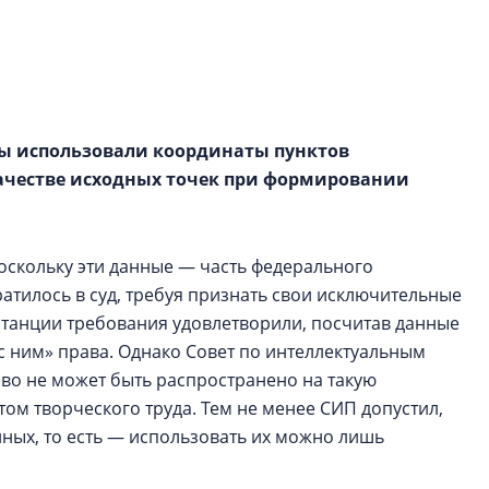
рынка? Своим мне
поделились Ольга
Екатерина Немчен
Жабин, Светлана Д
Константин Сторож
ы использовали координаты пунктов
Какие наиболее 
 качестве исходных точек при формировании
специальности и
в сфере девелоп
строительства?
 поскольку эти данные — часть федерального
Своим мнением с 
атилось в суд, требуя признать свои исключительные
Валентина Калини
станции требования удовлетворили, посчитав данные
Альшаева, Алекса
Свинолобов, Алек
с ним» права. Однако Совет по интеллектуальным
Кирилл Кудинов и 
аво не может быть распространено на такую
том творческого труда. Тем не менее СИП допустил,
нных, то есть — использовать их можно лишь