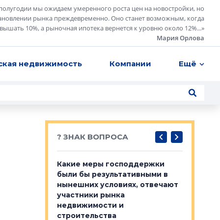
полугодии мы ожидаем умеренного роста цен на новостройки, но
ановлении рынка преждевременно. Оно станет возможным, когда
евышать 10%, а рыночная ипотека вернется к уровню около 12%...
»
Мария Орлова
ская недвижимость
Компании
Ещё
? ЗНАК ВОПРОСА
у первичкой и
Какие меры господдержки
Место об
то значит для
были бы результативными в
локации 
нынешних условиях, отвечают
пригород
участники рынка
выстрели
 первичкой и
недвижимости и
Своим мн
 значит для
строительства