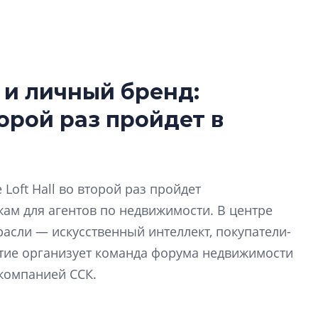
 и личный бренд:
Усадьба Торосов
орой раз пройдет в
от эпохи фальш-
Усадьба Торосово 
эпохи фальш-пане
Loft Hall во второй раз пройдет
Центробанк: ква
м для агентов по недвижимости. В центре
2020-2026 годов
9% дешевле стр
асли — искусственный интеллект, покупатели-
тие организует команда форума недвижимости
Центробанк: квар
2020-2026 годов п
 компанией ССК.
дешевле строящих