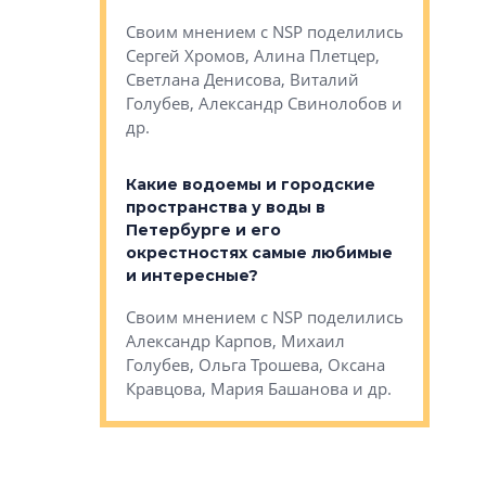
Яна Вирче
нием об этом
Своим мнением с NSP поделились
Денис Зас
 Трошева,
Сергей Хромов, Алина Плетцер,
Свинолобо
ко, Максим
Светлана Денисова, Виталий
и др.
енисова,
Голубев, Александр Свинолобов и
ев и другие
др.
Важно ли
апартам
востребованы
Какие водоемы и городские
Конститу
 компетенции
пространства у воды в
временно
мента и
Петербурге и его
Своим мн
окрестностях самые любимые
Раиль Му
NSP поделились
и интересные?
Кудинов, 
на, Анжелика
Своим мнением с NSP поделились
Карина Ш
ндр
Александр Карпов, Михаил
Дементьев
сандр Кравцов,
Голубев, Ольга Трошева, Оксана
др.
Кравцова, Мария Башанова и др.