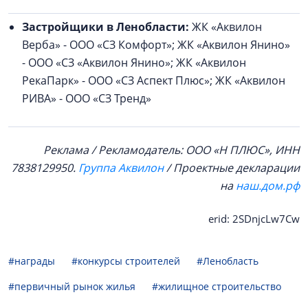
Застройщики в Ленобласти:
ЖК «Аквилон
Верба» - ООО «СЗ Комфорт»; ЖК «Аквилон Янино»
- ООО «СЗ «Аквилон Янино»; ЖК «Аквилон
РекаПарк» - ООО «СЗ Аспект Плюс»; ЖК «Аквилон
РИВА» - ООО «СЗ Тренд»
Реклама / Рекламодатель: ООО «Н ПЛЮС», ИНН
7838129950.
Группа Аквилон
/ Проектные декларации
на
наш.дом.рф
erid: 2SDnjcLw7Cw
#награды
#конкурсы строителей
#Ленобласть
#первичный рынок жилья
#жилищное строительство