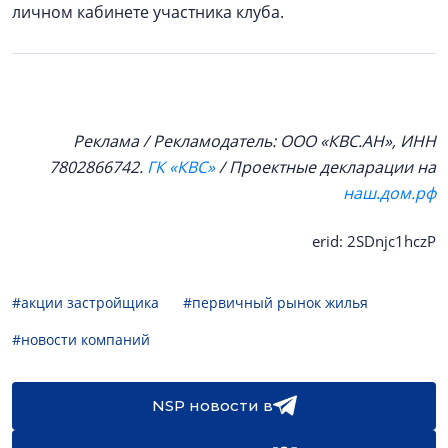
личном кабинете участника клуба.
Реклама / Рекламодатель: ООО «КВС.АН», ИНН
7802866742.
ГК «КВС»
/ Проектные декларации на
наш.дом.рф
erid: 2SDnjc1hczP
#акции застройщика
#первичный рынок жилья
#новости компаний
NSP новости в