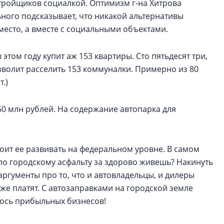
тройщиков социалкой. Оптимизм г‑на Хитрова
ного подсказывает, что никакой альтернативы
вместо, а вместе с социальными объектами.
этом году купит аж 153 квартиры. Сто пятьдесят три,
зволит расселить 153 коммуналки. Примерно из 80
.)
750 млн рублей. На содержание автопарка для
стоит ее развивать на федеральном уровне. В самом
 по городскому асфальту за здорово живешь? Накинуть
 аргументы про то, что и автовладельцы, и дилеры
оже платят. С автозаправками на городской земле
алось прибыльных бизнесов!