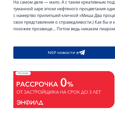
На самом деле — мало. А с таким креативным подх
туманной заре эпохи нефтяного процветания оди
с намертво прилипшей кличкой «Миша Два процент
свои представления о справедливости.) Как бы и
похожее прозвище… Потом ведь никаким пиаром
NSP новости в
РЕКЛАМА