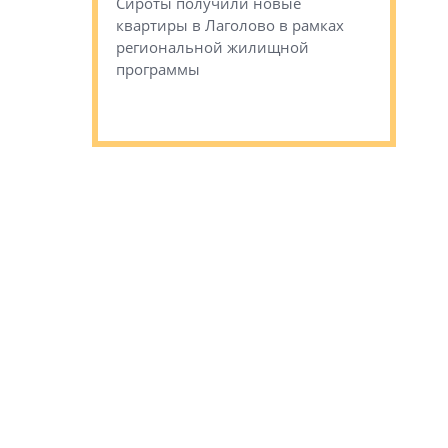
Сироты получили новые
ком районе
квартиры в Лаголово в рамках
Историче
лся еще один
региональной жилищной
Романова 
го образования
программы
взять под