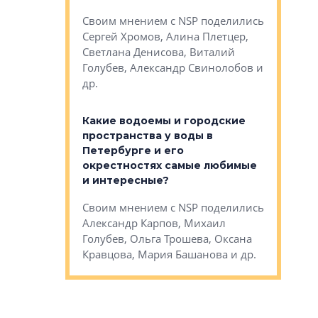
Яна Вирче
нием об этом
Своим мнением с NSP поделились
Денис Зас
 Трошева,
Сергей Хромов, Алина Плетцер,
Свинолобо
ко, Максим
Светлана Денисова, Виталий
и др.
енисова,
Голубев, Александр Свинолобов и
ев и другие
др.
Важно ли
апартам
востребованы
Какие водоемы и городские
Конститу
 компетенции
пространства у воды в
временно
мента и
Петербурге и его
Своим мн
окрестностях самые любимые
Раиль Му
NSP поделились
и интересные?
Кудинов, 
на, Анжелика
Своим мнением с NSP поделились
Карина Ш
ндр
Александр Карпов, Михаил
Дементьев
сандр Кравцов,
Голубев, Ольга Трошева, Оксана
др.
Кравцова, Мария Башанова и др.