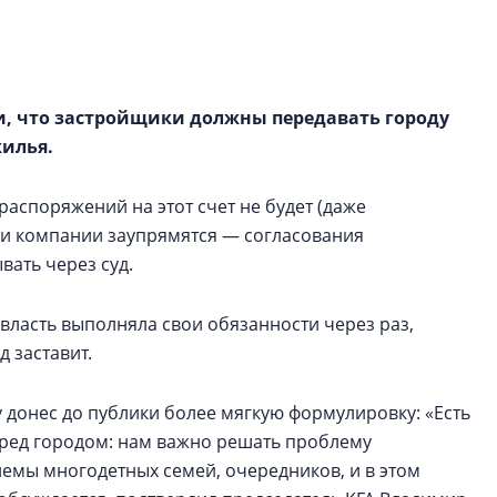
рынка? Своим мне
поделились Ольга
Екатерина Немчен
Жабин, Светлана Д
Константин Сторож
и, что застройщики должны передавать городу
жилья.
Какие наиболее 
специальности и
распоряжений на этот счет не будет (даже
в сфере девелоп
сли компании заупрямятся — согласования
строительства?
вать через суд.
Своим мнением с 
Валентина Калини
р власть выполняла свои обязанности через раз,
Альшаева, Алекса
д заставит.
Свинолобов, Алек
Кирилл Кудинов и 
 донес до публики более мягкую формулировку: «Есть
еред городом: нам важно решать проблему
емы многодетных семей, очередников, и в этом