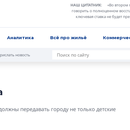
НАШ ЦИТАТНИК
:
«
Во втором 
говорить о полноценном восст
ключевая ставка не будет пр
Аналитика
Всё про жильё
Коммерче
рислать новость
а
Разрыв цен межд
вторичкой: что э
должны передавать городу не только детские
рынка?
Разрыв цен между
вторичкой: что это