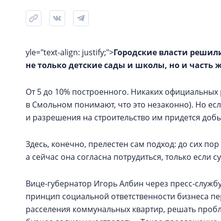
yle="text-align: justify;">
Городские власти решил
не только детские сады и школы, но и часть 
От 5 до 10% построенного. Никаких официальных 
в Смольном понимают, что это незаконно). Но е
и разрешения на строительство им придется добы
Здесь, конечно, прелестен сам подход: до сих по
а сейчас она согласна потрудиться, только если су
Вице-губернатор Игорь Албин через пресс-службу
принцип социальной ответственности бизнеса п
расселения коммунальных квартир, решать пробл