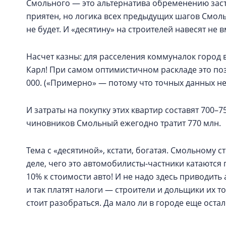
Смольного — это альтернатива обременению зас
приятен, но логика всех предыдущих шагов Смоль
не будет. И «десятину» на строителей навесят не 
Насчет казны: для расселения коммуналок город в 
Карл! При самом оптимистичном раскладе это по
000. («Примерно» — потому что точных данных нет
И затраты на покупку этих квартир составят 700–
чиновников Смольный ежегодно тратит 770 млн.
Тема с «десятиной», кстати, богатая. Смольному 
деле, чего это автомобилисты-частники катаются
10% к стоимости авто! И не надо здесь приводить
и так платят налоги — строители и дольщики их т
стоит разобраться. Да мало ли в городе еще ост