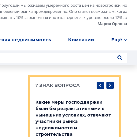
полугодии мы ожидаем умеренного роста цен на новостройки, но
ановлении рынка преждевременно. Оно станет возможным, когда
евышать 10%, а рыночная ипотека вернется к уровню около 12%...
»
Мария Орлова
ская недвижимость
Компании
Ещё
? ЗНАК ВОПРОСА
у первичкой и
Какие меры господдержки
Место об
то значит для
были бы результативными в
локации 
нынешних условиях, отвечают
пригород
участники рынка
выстрели
 первичкой и
недвижимости и
Своим мн
 значит для
строительства