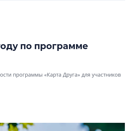
году по программе
В Санкт-Петербу
лучших поющих 
Гала-концертом з
сти программы «Карта Друга» для участников
девятый сезон тво
конкурса строител
строить и жить по
В Красногвардей
Петербурга появ
один центр сов
образования