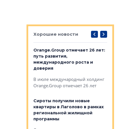
Хорошие новости
рге выбрали
Orange.Group отмечает 26 лет:
В Петерб
строителей
путь развития,
комплекс
международного роста и
тестовая
авершился
доверия
перерабо
рческого
В июле международный холдинг
В Петербу
ей «Нам песня
Orange.Group отмечает 26 лет
комплексе
могает»
тестовая 
органики
Сироты получили новые
ском районе
квартиры в Лаголово в рамках
ился еще
региональной жилищной
мещенного
Историч
программы
дом Рома
Ушково м