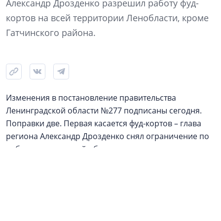
Александр Дрозденко разрешил работу фуд-
кортов на всей территории Ленобласти, кроме
Гатчинского района.
Изменения в постановление правительства
Ленинградской области №277 подписаны сегодня.
Поправки две. Первая касается фуд-кортов – глава
региона Александр Дрозденко снял ограничение по
работе предприятий общепита в торговых центрах и
торговых комплексах второй («жёлтой») зоны. Кафе и
ресторанам здесь разрешено открыться при условии
использования до 50% посадочных мест, с
расстоянием между столами 1,5 метра. Также
остаётся обязательное условие обработки посуды в