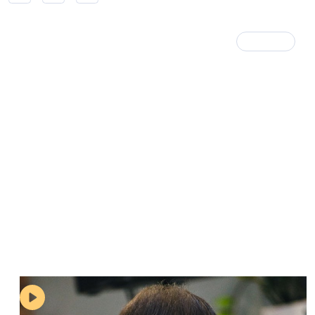
17 марта 2020
БЕСЕДкА
ЗЕЛЁНЫЙ ПЕРЕДЕЛ. Евгений Тесля и
Дмитрий Синочкин в «БЕСЕДкЕ» на NSP.RU