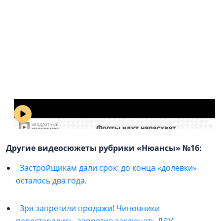
Форты идут нарасхват: кто потратил
миллиарды на преображение Кронштадта –
Газпром или военные? («Квадратный
Петербург». Выпуск № 16)
Другие видеосюжеты рубрики «Нюансы» №16:
Застройщикам дали срок: до конца «долевки»
осталось два года
.
Зря запретили продажи! Чиновники