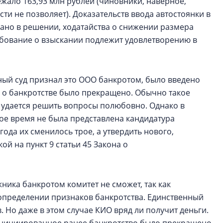
ежало 163,93 млн рублей (чиновники, наверное,
ти не позволяет). Доказательств ввода автостоянки в
сано в решении, ходатайства о снижении размера
ебование о взыскании подлежит удовлетворению в
жный суд признал это ООО банкротом, было введено
о о банкротстве было прекращено. Обычно такое
 удается решить вопросы полюбовно. Однако в
ное время не была представлена кандидатура
ода их сменилось трое, а утвердить нового,
ой на пункт 9 статьи 45 Закона о
ника банкротом комитет не сможет, так как
 определении признаков банкротства. Единственный
. Но даже в этом случае КИО вряд ли получит деньги.