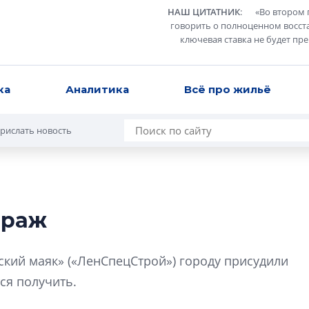
НАШ ЦИТАТНИК
:
«
Во втором 
говорить о полноценном восст
ключевая ставка не будет пр
ка
Аналитика
Всё про жильё
рислать новость
араж
Сергей Софроно
дизайн проявляе
кий маяк» («ЛенСпецСтрой») городу присудили
визуальной чист
тся получить.
Что важнее для с
жилого проекта: эс