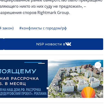
 инициированное ранее банкротство было прекращено
вляющего никто из них суду не предложил», –
азрешения споров Rightmark Group.
4 закон)
#конфликты с городом/рф
NSP новости в