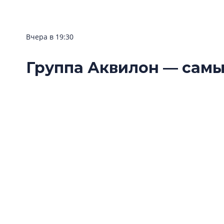
Вчера в 19:30
Группа Аквилон — сам
клиентоориентирован
Ленинградской области
Группа Аквилон стала одним из победителе
Ленинградской области — 2026» в номинац
застройщик».