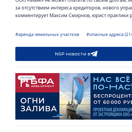
ООО «Маяк» не может платить по своим долгам,
за отсутствием интереса кредиторов, нового упра
комментирует Максим Смирнов, юрист практики р
#аренда земельных участков
#опасные адреса (21
NSP новости в
РЕКЛАМА