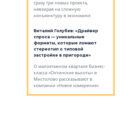
сразу три новых проекта,
ь или
следует с
невзирая на сложную
а, размышляют
Александ
конъюнктуру в экономике
Евгений 
Виталий Голубев: «Драйвер
это не пр
лобов: «Мы
спроса — уникальные
понятные
 Bonava, но мы
форматы, которые ломают
я»
Каким бу
стереотип о типовой
ого пояса»,
Леноблас
застройке в пригороде»
рпоративной
рассказыв
О малоэтажном квартале бизнес-
вает
региона Е
класса «Охтинские высоты» в
I Александр
Мистолово рассказывают в
компании «Новое измерение»