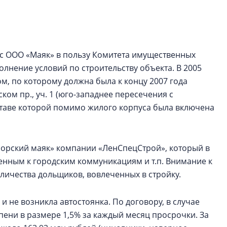
функциональност
экономика проект
в ГК «ПСК»
 с ООО «Маяк» в пользу Комитета имущественных
Александр Свино
используем опыт
лнение условий по строительству объекта. В 2005
– другая компани
м, по которому должна была к концу 2007 года
ом пр., уч. 1 (юго-западнее пересечения с
О потенциале «сер
технологиях и ко
 составе которой помимо жилого корпуса была включена
культуре рассказы
гендиректор STAVN
Свинолобов
морский маяк» компании «ЛенСпецСтрой», который в
енным к городским коммуникациям и т.п. Внимание к
личества дольщиков, вовлеченных в стройку.
к и не возникла автостоянка. По договору, в случае
ени в размере 1,5% за каждый месяц просрочки. За