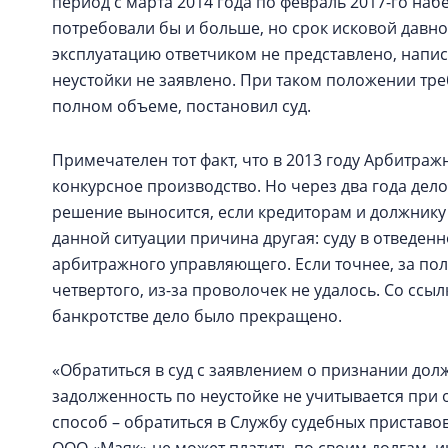
период с марта 2014 года по февраль 2017-го наб
потребовали бы и больше, но срок исковой давнос
эксплуатацию ответчиком не представлено, напи
неустойки не заявлено. При таком положении тр
полном объеме, постановил суд.
Примечателен тот факт, что в 2013 году Арбитра
конкурсное производство. Но через два года дел
решение выносится, если кредиторам и должнику
данной ситуации причина другая: суду в отведен
арбитражного управляющего. Если точнее, за полг
четвертого, из-за проволочек не удалось. Со ссылк
банкротстве дело было прекращено.
«Обратиться в суд с заявлением о признании долж
задолженность по неустойке не учитывается при
способ – обратиться в Службу судебных приставов