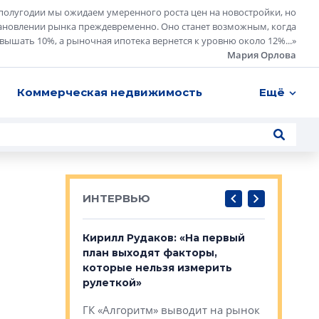
полугодии мы ожидаем умеренного роста цен на новостройки, но
ановлении рынка преждевременно. Оно станет возможным, когда
евышать 10%, а рыночная ипотека вернется к уровню около 12%...
»
Мария Орлова
Коммерческая недвижимость
Ещё
ИНТЕРВЬЮ
в: «Хороший
Кирилл Рудаков: «На первый
Александ
тся в
план выходят факторы,
«Строите
оте»
которые нельзя измерить
основ»
рулеткой»
овременного
Строитель
ГК «Алгоритм» выводит на рынок
тетика,
волнообра