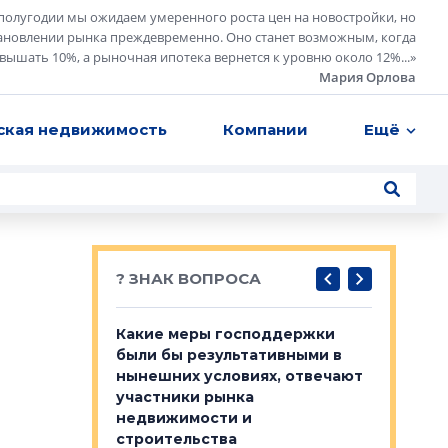
полугодии мы ожидаем умеренного роста цен на новостройки, но
ановлении рынка преждевременно. Оно станет возможным, когда
евышать 10%, а рыночная ипотека вернется к уровню около 12%...
»
Мария Орлова
ская недвижимость
Компании
Ещё
? ЗНАК ВОПРОСА
у первичкой и
Какие меры господдержки
Место об
то значит для
были бы результативными в
локации 
нынешних условиях, отвечают
пригород
участники рынка
выстрели
 первичкой и
недвижимости и
Своим мн
 значит для
строительства