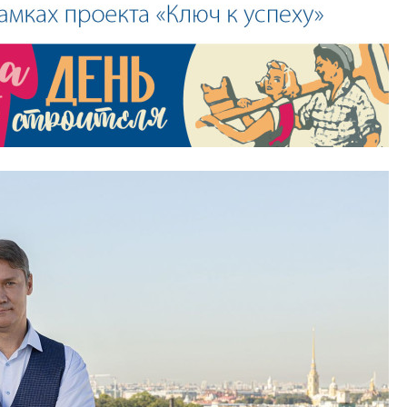
Валентина Калини
Альшаева, Алекса
Свинолобов, Алек
Кирилл Кудинов и 