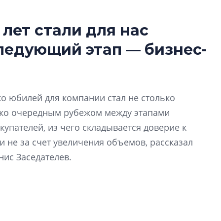
 лет стали для нас
Разрыв цен межд
следующий этап — бизнес-
вторичкой: что э
рынка?
Разрыв цен между
вторичкой: что это
ко юбилей для компании стал не столько
рынка? Своим мне
поделились Ольга
ько очередным рубежом между этапами
Екатерина Немчен
купателей, из чего складывается доверие к
Жабин, Светлана Д
 не за счет увеличения объемов, рассказал
Константин Сторож
нис Заседателев.
Какие наиболее 
специальности и
в сфере девелоп
строительства?
Своим мнением с 