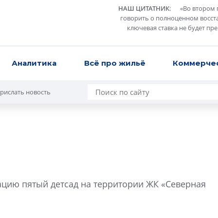
НАШ ЦИТАТНИК
:
«
Во втором 
говорить о полноценном восст
ключевая ставка не будет пр
Аналитика
Всё про жильё
Коммерче
рислать новость
Разрыв цен межд
вторичкой: что э
ацию пятый детсад на территории ЖК «Северная
рынка?
Разрыв цен между
вторичкой: что это