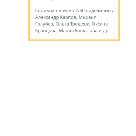
Кудинов, 
на, Анжелика
Своим мнением с NSP поделились
Карина Ш
ндр
Александр Карпов, Михаил
Дементьев
сандр Кравцов,
Голубев, Ольга Трошева, Оксана
др.
Кравцова, Мария Башанова и др.