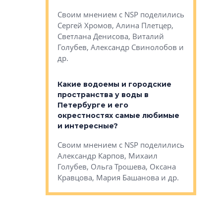
Яна Вирче
нием об этом
Своим мнением с NSP поделились
Денис Зас
 Трошева,
Сергей Хромов, Алина Плетцер,
Свинолобо
ко, Максим
Светлана Денисова, Виталий
и др.
енисова,
Голубев, Александр Свинолобов и
ев и другие
др.
Важно ли
апартам
востребованы
Какие водоемы и городские
Конститу
 компетенции
пространства у воды в
временно
мента и
Петербурге и его
Своим мн
окрестностях самые любимые
Раиль Му
NSP поделились
и интересные?
Кудинов, 
на, Анжелика
Своим мнением с NSP поделились
Карина Ш
ндр
Александр Карпов, Михаил
Дементьев
сандр Кравцов,
Голубев, Ольга Трошева, Оксана
др.
Кравцова, Мария Башанова и др.