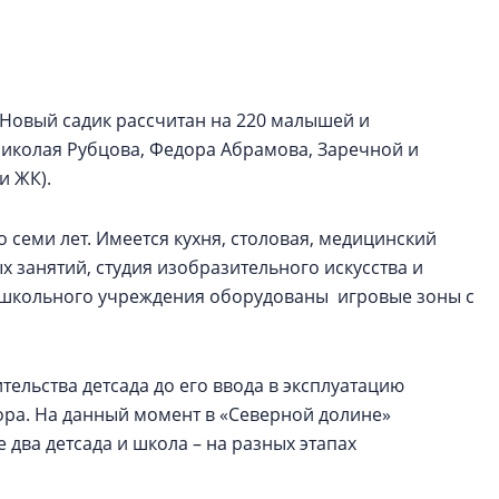
рынка? Своим мне
поделились Ольга
Екатерина Немчен
Жабин, Светлана Д
Константин Сторож
 Новый садик рассчитан на 220 малышей и
иколая Рубцова, Федора Абрамова, Заречной и
Какие наиболее 
и ЖК).
специальности и
в сфере девелоп
о семи лет. Имеется кухня, столовая, медицинский
строительства?
х занятий, студия изобразительного искусства и
Своим мнением с 
ошкольного учреждения оборудованы игровые зоны с
Валентина Калини
Альшаева, Алекса
Свинолобов, Алек
Кирилл Кудинов и 
тельства детсада до его ввода в эксплуатацию
ора. На данный момент в «Северной долине»
 два детсада и школа – на разных этапах