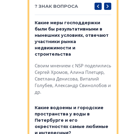
? ЗНАК ВОПРОСА
у первичкой и
Какие меры господдержки
Место об
то значит для
были бы результативными в
локации 
нынешних условиях, отвечают
пригород
участники рынка
выстрели
 первичкой и
недвижимости и
Своим мн
 значит для
строительства
Яна Вирче
нием об этом
Своим мнением с NSP поделились
Денис Зас
 Трошева,
Сергей Хромов, Алина Плетцер,
Свинолобо
ко, Максим
Светлана Денисова, Виталий
и др.
енисова,
Голубев, Александр Свинолобов и
ев и другие
др.
Важно ли
апартам
востребованы
Какие водоемы и городские
Конститу
 компетенции
пространства у воды в
временно
мента и
Петербурге и его
Своим мн
окрестностях самые любимые
Раиль Му
NSP поделились
и интересные?