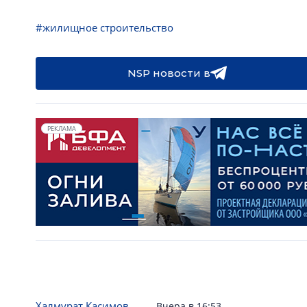
#жилищное строительство
NSP новости в
РЕКЛАМА
Халмурат Касимов
Вчера в 16:53