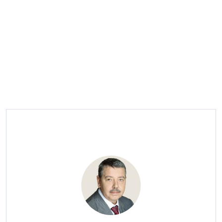
— Александр Иванович, когда мы с вами
беседовали год назад, вы говорили, что
строительную отрасль ждут трудные времена.
Оправдались ли ваши прогнозы?
— К сожалению, да. Учитывая то, как развиваются
события, было понятно, что 2026-й, да и 2027 год
будет непростым. Предпосылками к этому являются