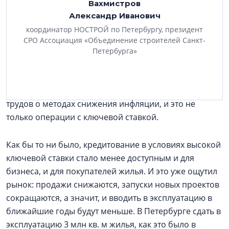
Вахмистров
сложная макроэкономическая и геополитическая
Александр Иванович
ситуация, все это влияет на экономику. Это с одной
координатор НОСТРОЙ по Петербургу, президент
стороны. С другой — мы видим, что Центробанк
СРО Ассоциация «Объединение строителей Санкт-
старается бороться с инфляцией. Он для этого избрал
Петербурга»
механизм повышения ключевой ставки, а теперь
осторожно, постепенно снижает ее. Тема это
дискуссионная, есть множество экономических
трудов о методах снижения инфляции, и это не
только операции с ключевой ставкой.
Как бы то ни было, кредитование в условиях высокой
ключевой ставки стало менее доступным и для
бизнеса, и для покупателей жилья. И это уже ощутил
рынок: продажи снижаются, запуски новых проектов
сокращаются, а значит, и вводить в эксплуатацию в
ближайшие годы будут меньше. В Петербурге сдать в
эксплуатацию 3 млн кв. м жилья, как это было в