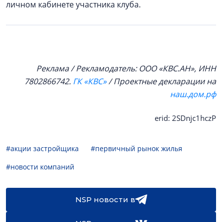
личном кабинете участника клуба.
Реклама / Рекламодатель: ООО «КВС.АН», ИНН
7802866742.
ГК «КВС»
/ Проектные декларации на
наш.дом.рф
erid: 2SDnjc1hczP
#акции застройщика
#первичный рынок жилья
#новости компаний
NSP новости в