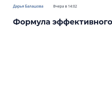
Дарья Балашова
Вчера в 14:02
Формула эффективного
строительная отрасль 
устойчивой модели вз
Стройка дорожает, логистика поставок стро
продукцию заменяют российскими и китайск
заказчики и производители ищут устойчиву