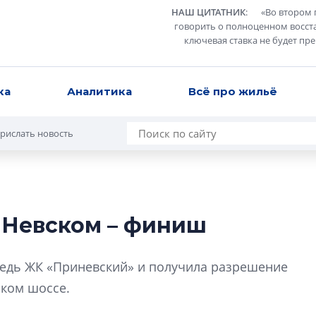
НАШ ЦИТАТНИК
:
«
Во втором 
говорить о полноценном восст
ключевая ставка не будет пр
ка
Аналитика
Всё про жильё
рислать новость
в Невском – финиш
Разрыв цен межд
вторичкой: что э
редь ЖК «Приневский» и получила разрешение
рынка?
ском шоссе.
Разрыв цен между
вторичкой: что это