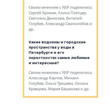
Яна Вирче
нием об этом
Своим мнением с NSP поделились
Денис Зас
 Трошева,
Сергей Хромов, Алина Плетцер,
Свинолобо
ко, Максим
Светлана Денисова, Виталий
и др.
енисова,
Голубев, Александр Свинолобов и
ев и другие
др.
Важно ли
апартам
востребованы
Какие водоемы и городские
Конститу
 компетенции
пространства у воды в
временно
мента и
Петербурге и его
Своим мн
окрестностях самые любимые
Раиль Му
NSP поделились
и интересные?
Кудинов, 
на, Анжелика
Своим мнением с NSP поделились
Карина Ш
ндр
Александр Карпов, Михаил
Дементьев
сандр Кравцов,
Голубев, Ольга Трошева, Оксана
др.
Кравцова, Мария Башанова и др.