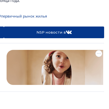
онца года.
#первичный рынок жилья
NSP новости в