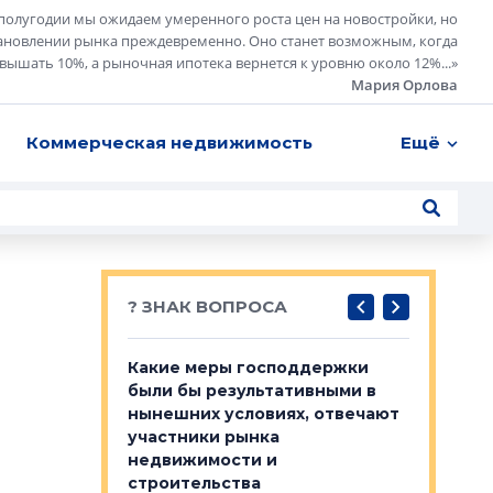
полугодии мы ожидаем умеренного роста цен на новостройки, но
ановлении рынка преждевременно. Оно станет возможным, когда
евышать 10%, а рыночная ипотека вернется к уровню около 12%...
»
Мария Орлова
Коммерческая недвижимость
Ещё
? ЗНАК ВОПРОСА
у первичкой и
Какие меры господдержки
Место об
то значит для
были бы результативными в
локации 
нынешних условиях, отвечают
пригород
участники рынка
выстрели
 первичкой и
недвижимости и
Своим мн
 значит для
строительства