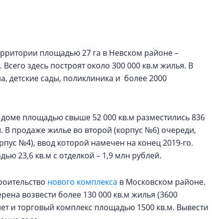
рынка? Своим мне
поделились Ольга
Екатерина Немчен
Жабин, Светлана Д
Константин Сторож
ерритории площадью 27 га в Невском районе –
Всего здесь построят около 300 000 кв.м жилья. В
Какие наиболее 
а, детские сады, поликлиника и более 2000
специальности и
в сфере девелоп
строительства?
 доме площадью свыше 52 000 кв.м разместились 836
Своим мнением с 
. В продаже жилье во второй (корпус №6) очереди,
Валентина Калини
рпус №4), ввод которой намечен на конец 2019-го.
Альшаева, Алекса
ю 23,6 кв.м с отделкой – 1,9 млн рублей.
Свинолобов, Алек
Кирилл Кудинов и 
троительство
нового комплекса
в Московском районе.
рена возвести более 130 000 кв.м жилья (3600
нет и торговый комплекс площадью 1500 кв.м. Вывести