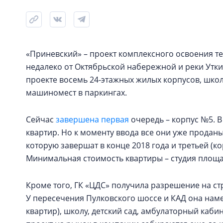
«Приневский» – проект комплексного освоения т
недалеко от Октябрьской набережной и реки Утки. 
проекте восемь 24-этажных жилых корпусов, школ
машиномест в паркингах.
Сейчас
завершена первая
очередь – корпус №5. В
квартир. Но к моменту ввода все они уже проданы
которую завершат в конце 2018 года и третьей (ко
Минимальная стоимость квартиры – студия площадь
Кроме того, ГК «ЦДС» получила разрешение на с
У пересечения Пулковского шоссе и КАД она наме
квартир), школу, детский сад, амбулаторный каби