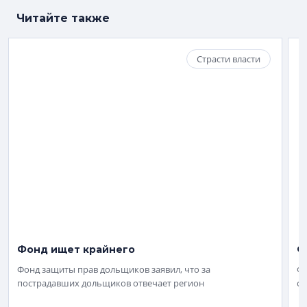
Читайте также
Страсти власти
Фонд ищет крайнего
Ф
Фонд защиты прав дольщиков заявил, что за
Фо
пострадавших дольщиков отвечает регион
со