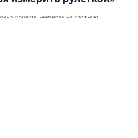
Усадьба Торосово 
новых проекта, невзирая на сложную
эпохи фальш-пане
их – в рамках комплексного развития
Центробанк: ква
для девелопера сегменте курортных
2020-2026 годов
имая веха в жизни компании – ребрендинг,
9% дешевле стр
то изменилось в ДНК компании и как это
Центробанк: квар
еимущества сулит КРТ? Как изменились
2020-2026 годов п
дешевле строящих
гие вопросы отвечает генеральный директор
.