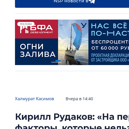
NSP новости в
РЕКЛАМА
Халмурат Касимов
Вчера в 14:40
Кирилл Рудаков: «На п
факторы, которые нель