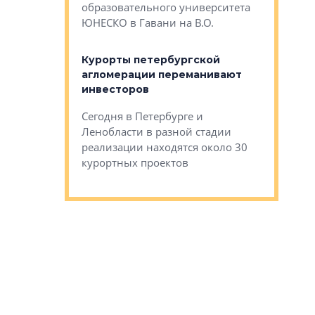
Император
образовательного университета
ртиры в домах
выжать ма
ЮНЕСКО в Гавани на В.О.
 постройки на
костей»
оящихся
Курорты петербургской
тиры в домах
агломерации переманивают
Каким бы
остройки на 9%
инвесторов
Ропса: в
ся
обещают 
Сегодня в Петербурге и
Руины Дом
Ленобласти в разной стадии
сгоревшем
реализации находятся около 30
наследия 
курортных проектов