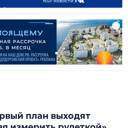
NSP новости в
ервый план выходят
Усадьба Торосов
зя измерить рулеткой»
от эпохи фальш-