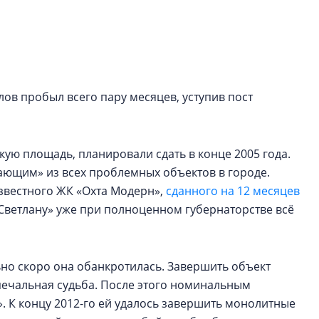
Центробанк: ква
2020-2026 годов
9% дешевле стр
Центробанк: квар
2020-2026 годов п
ов пробыл всего пару месяцев, уступив пост
дешевле строящих
ую площадь, планировали сдать в конце 2005 года.
ающим» из всех проблемных объектов в городе.
известного ЖК «Охта Модерн»,
сданного на 12 месяцев
«Светлану» уже при полноценном губернаторстве всё
ьно скоро она обанкротилась. Завершить объект
 печальная судьба. После этого номинальным
. К концу 2012-го ей удалось завершить монолитные