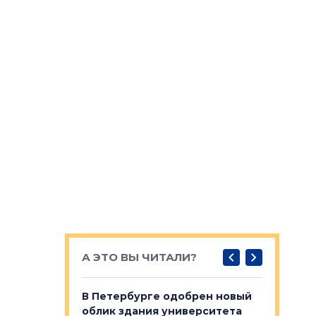
А ЭТО ВЫ ЧИТАЛИ?
о — антидот
В Петербурге одобрен новый
Собствен
панелей
облик здания университета
Императо