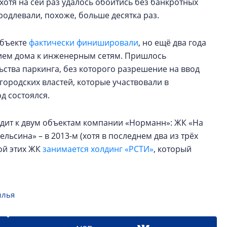
 хотя на сей раз удалось обойтись без банкротных
родлевали, похоже, больше десятка раз.
объекте
фактически финишировали
, но ещё два года
ием дома к инженерным сетям. Пришлось
ства паркинга, без которого разрешение на ввод
ородских властей, которые участвовали в
д состоялся.
дит к двум объектам компании «Норманн»: ЖК «На
ельсина» – в 2013-м (хотя в последнем два из трёх
ой этих ЖК
занимается холдинг «РСТИ»
, который
илья