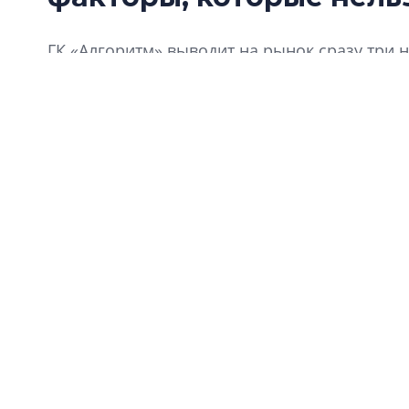
ГК «Алгоритм» выводит на рынок сразу три 
конъюнктуру в экономике. Причем один из н
территорий в Щеглово, а другой – в новом 
апартаментов бизнес-класса. Еще одна знач
теперь она называется «Алгоритм жизни». Ч
отразится на философии продукта? Какие пр
покупательские предпочтения? На эти и дру
компании «Алгоритм жизни» Кирилл Рудаков