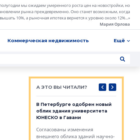
полугодии мы ожидаем умеренного роста цен на новостройки, но
ановлении рынка преждевременно. Оно станет возможным, когда
евышать 10%, а рыночная ипотека вернется к уровню около 12%...
»
Мария Орлова
Коммерческая недвижимость
Ещё
А ЭТО ВЫ ЧИТАЛИ?
о — антидот
В Петербурге одобрен новый
Собствен
панелей
облик здания университета
Императо
ЮНЕСКО в Гавани
как выжа
— антидот от
«старых 
Согласованы изменения
лей
Собственн
внешнего облика зданий научно-