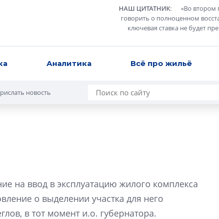
НАШ ЦИТАТНИК
:
«
Во втором 
говорить о полноценном восст
ключевая ставка не будет пр
ка
Аналитика
Всё про жильё
рислать новость
Усадьба Торосов
от эпохи фальш-
ие на ввод в эксплуатацию жилого комплекса
Усадьба Торосово 
овление о выделении участка для него
эпохи фальш-пане
лов, в тот момент и.о. губернатора.