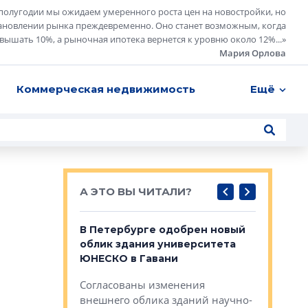
полугодии мы ожидаем умеренного роста цен на новостройки, но
ановлении рынка преждевременно. Оно станет возможным, когда
евышать 10%, а рыночная ипотека вернется к уровню около 12%...
»
Мария Орлова
Коммерческая недвижимость
Ещё
А ЭТО ВЫ ЧИТАЛИ?
о — антидот
В Петербурге одобрен новый
Собствен
панелей
облик здания университета
Императо
ЮНЕСКО в Гавани
как выжа
— антидот от
«старых 
Согласованы изменения
лей
Собственн
внешнего облика зданий научно-