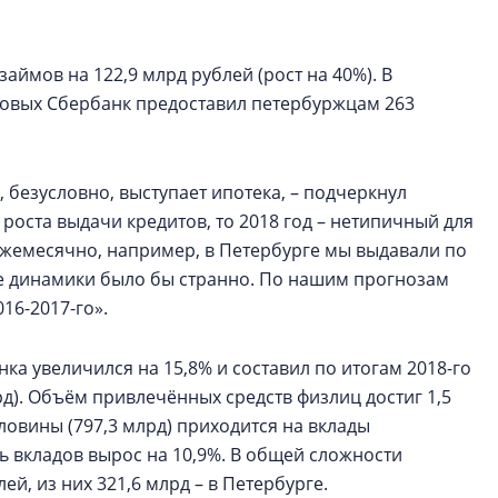
аймов на 122,9 млрд рублей (рост на 40%). В
одовых Сбербанк предоставил петербуржцам 263
безусловно, выступает ипотека, – подчеркнул
 роста выдачи кредитов, то 2018 год – нетипичный для
Ежемесячно, например, в Петербурге мы выдавали по
е динамики было бы странно. По нашим прогнозам
016-2017-го».
а увеличился на 15,8% и составил по итогам 2018-го
лрд). Объём привлечённых средств физлиц достиг 1,5
оловины (797,3 млрд) приходится на вклады
ь вкладов вырос на 10,9%. В общей сложности
й, из них 321,6 млрд – в Петербурге.