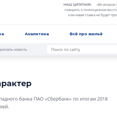
НАШ ЦИТАТНИК
:
«
Во втором 
говорить о полноценном восст
ключевая ставка не будет пр
ка
Аналитика
Всё про жильё
рислать новость
арактер
Усадьба Торосов
от эпохи фальш-
адного банка ПАО «Сбербанк» по итогам 2018
Усадьба Торосово 
лей.
эпохи фальш-пане