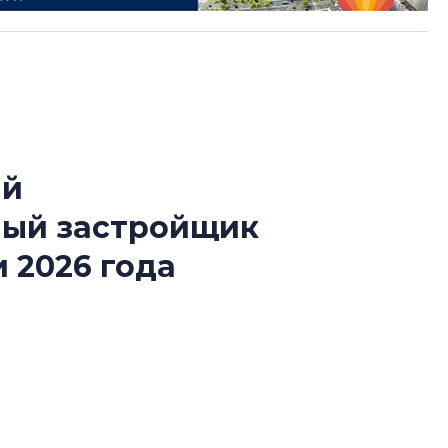
ый
Разрыв цен межд
ный застройщик
вторичкой: что э
рынка?
 2026 года
Разрыв цен между
вторичкой: что это
й конкурса «Лучшая строительная организация
рынка? Своим мне
поделились Ольга
ии «Самый клиентоориентированный
Екатерина Немчен
Жабин, Светлана Д
Константин Сторож