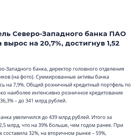
Центробанк: ква
2020-2026 годов
9% дешевле стр
Центробанк: квар
ль Северо-Западного банка ПАО
2020-2026 годов п
 вырос на 20,7%, достигнув 1,52
дешевле строящих
ро-Западного банка, директор головного отделения
иков (на фото). Суммированные активы банка
лись на 7,9%. Общий розничный кредитный портфель по
нако наиболее интенсивно розничное кредитование
36,3% – до 341 млрд рублей.
нка увеличился до 439 млрд рублей. Итого за
,5 млрд, что на 39% больше, чем годом ранее. При
х составила 32%, на вторичном рынке – 59%,