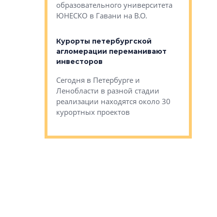
Император
образовательного университета
ртиры в домах
выжать ма
ЮНЕСКО в Гавани на В.О.
 постройки на
костей»
оящихся
Курорты петербургской
тиры в домах
агломерации переманивают
Каким бы
остройки на 9%
инвесторов
Ропса: в
ся
обещают 
Сегодня в Петербурге и
Руины Дом
Ленобласти в разной стадии
сгоревшем
реализации находятся около 30
наследия 
курортных проектов