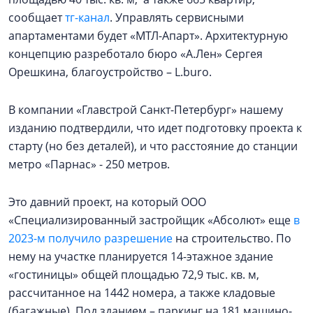
сообщает
тг-канал
. Управлять сервисными
апартаментами будет «МТЛ-Апарт». Архитектурную
концепцию разреботало бюро «А.Лен» Сергея
Орешкина, благоустройство – L.buro.
В компании «Главстрой Санкт-Петербург» нашему
изданию подтвердили, что идет подготовку проекта к
старту (но без деталей), и что расстояние до станции
метро «Парнас» - 250 метров.
Это давний проект, на который ООО
«Специализированный застройщик «Абсолют» еще
в
2023-м получило разрешение
на строительство. По
нему на участке планируется 14-этажное здание
«гостиницы» общей площадью 72,9 тыс. кв. м,
рассчитанное на 1442 номера, а также кладовые
(багажные). Под зданием – паркинг на 181 машино-