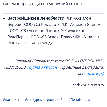
системообразующих предприятий страны.
Застройщики в Ленобласти:
ЖК «Аквилон
Верба» - ООО «СЗ Комфорт»; ЖК «Аквилон Янино»
- ООО «СЗ «Аквилон Янино»; ЖК «Аквилон
РекаПарк» - ООО «СЗ Аспект Плюс»; ЖК «Аквилон
РИВА» - ООО «СЗ Тренд»
Реклама / Рекламодатель: ООО «Н ПЛЮС», ИНН
7838129950.
Группа Аквилон
/ Проектные декларации
на
наш.дом.рф
erid: 2SDnjcLw7Cw
#награды
#конкурсы строителей
#Ленобласть