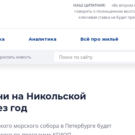
НАШ ЦИТАТНИК
:
«
Во втором 
говорить о полноценном восст
ключевая ставка не будет пр
ка
Аналитика
Всё про жильё
рислать новость
ни на Никольской
В Санкт-Петербу
з год
лучших поющих 
Гала-концертом з
кого морского собора в Петербурге будет
девятый сезон тво
конкурса строител
яются по программе КГИОП.