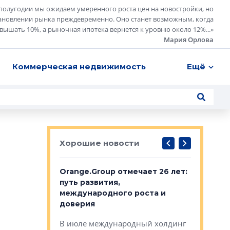
полугодии мы ожидаем умеренного роста цен на новостройки, но
ановлении рынка преждевременно. Оно станет возможным, когда
евышать 10%, а рыночная ипотека вернется к уровню около 12%...
»
Мария Орлова
Коммерческая недвижимость
Ещё
Хорошие новости
рге выбрали
Orange.Group отмечает 26 лет:
В Петерб
строителей
путь развития,
комплекс
международного роста и
тестовая
авершился
доверия
перерабо
рческого
В июле международный холдинг
В Петербу
ей «Нам песня