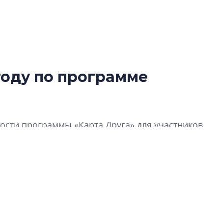
году по программе
Роман Корнышев
перемен в ЖК мо
даже электромо
сти программы «Карта Друга» для участников
Девелопер «Верти
перемен в ЖК мож
электромобиль
Карина Шальнова
«гибридом» — ка
рынок апарт-оте
Конкуренцию выиг