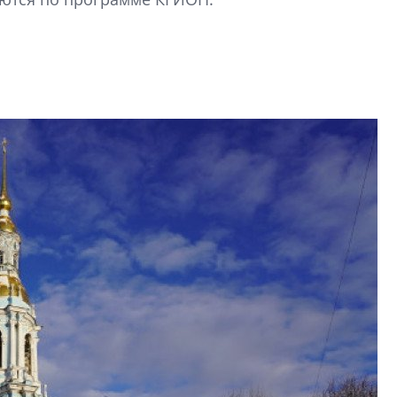
строить и жить по
В Красногвардей
Петербурга появ
один центр сов
образования
В Красногвардейс
Петербурга появи
центр совмещенно