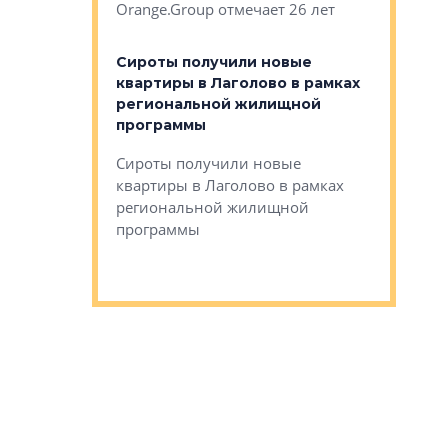
Orange.Group отмечает 26 лет
комплексе
могает»
тестовая 
органики
Сироты получили новые
ском районе
квартиры в Лаголово в рамках
ился еще
региональной жилищной
мещенного
Историч
программы
дом Рома
Ушково м
Сироты получили новые
ком районе
квартиры в Лаголово в рамках
Историче
лся еще один
региональной жилищной
Романова 
го образования
программы
взять под