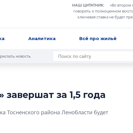
НАШ ЦИТАТНИК
:
«
Во втором 
говорить о полноценном восст
ключевая ставка не будет пр
ка
Аналитика
Всё про жильё
рислать новость
 завершат за 1,5 года
Роман Корнышев
перемен в ЖК мо
ка Тосненского района Ленобласти будет
даже электромо
Девелопер «Верти
перемен в ЖК мож