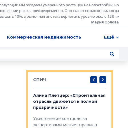
полугодии мы ожидаем умеренного роста цен на новостройки, но
ановлении рынка преждевременно. Оно станет возможным, когда
евышать 10%, а рыночная ипотека вернется к уровню около 12%...
»
Мария Орлова
Коммерческая недвижимость
Ещё
СПИЧ
: «Поводом
Алина Плетцер: «Строительная
Елена Фе
жет быть
отрасль движется к полной
блок МФК
биль»
прозрачности»
экосисте
каль»: поводом
Ужесточение контроля за
Проектир
ет быть даже
экспертизами меняет правила
непрерыв