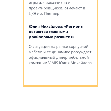
игры для заказчиков и
управлен
проектировщиков, отмечают в
поиска ко
ЦКЭ им. Плетцер
ГК «Глоба
: «Будущее за
к меняется
лей»
Юлия Михайлова: «Регионы
Алексей 
остаются главными
«Вертика
рают те
драйверами развития»
не новый
еще больше
стиничному
О ситуации на рынке корпусной
О том, по
верены в УК
мебели и ее динамике рассуждает
экспертиз
официальный дилер мебельной
преимущес
компании VIMIS Юлия Михайлова
гендирект
Алексей 