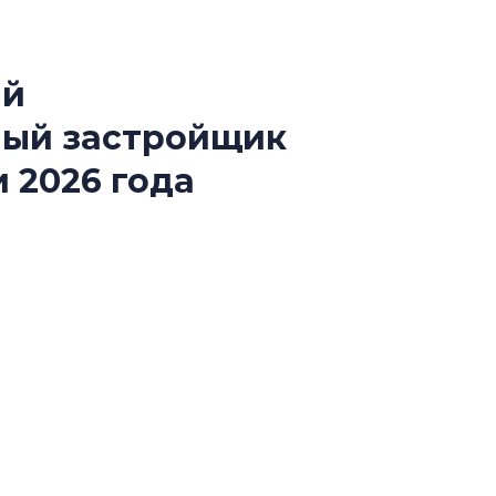
ый
В Санкт-Петербу
ный застройщик
лучших поющих 
 2026 года
Гала-концертом з
девятый сезон тво
конкурса строител
й конкурса «Лучшая строительная организация
строить и жить по
ии «Самый клиентоориентированный
В Красногвардей
Петербурга появ
один центр сов
образования
В Красногвардейс
Петербурга появи
центр совмещенно