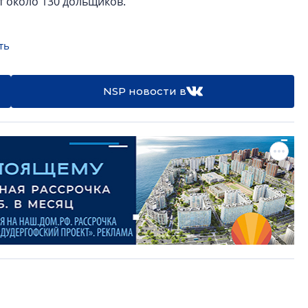
ут около 130 дольщиков.
ть
NSP новости в