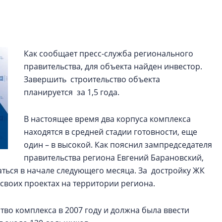
электромобиль
Карина Шальнова
«гибридом» — ка
рынок апарт-оте
Как сообщает пресс-служба регионального
правительства, для объекта найден инвестор.
Конкуренцию выиг
Завершить строительство объекта
апарты, которые 
планируется за 1,5 года.
приблизятся к го
уровню сервиса, у
КЕЙПОРТ
В настоящее время два корпуса комплекса
находятся в средней стадии готовности, еще
один – в высокой. Как пояснил зампредседателя
правительства региона Евгений Барановский,
ться в начале следующего месяца. За достройку ЖК
своих проектах на территории региона.
во комплекса в 2007 году и должна была ввести