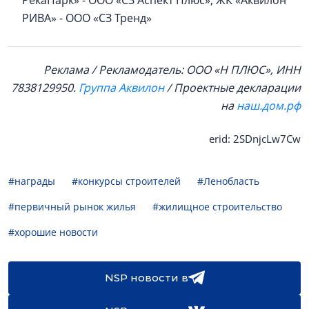
РекаПарк» - ООО «СЗ Аспект Плюс»; ЖК «Аквилон
РИВА» - ООО «СЗ Тренд»
Реклама / Рекламодатель: ООО «Н ПЛЮС», ИНН
7838129950.
Группа Аквилон
/ Проектные декларации
на
наш.дом.рф
erid: 2SDnjcLw7Cw
#награды
#конкурсы строителей
#Ленобласть
#первичный рынок жилья
#жилищное строительство
#хорошие новости
NSP новости в