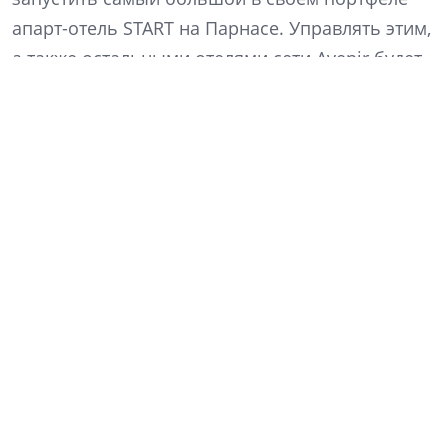
апарт-отель START на Парнасе. Управлять этим,
а также остальными отелями сети Avenir будет
УК PSK Invest (входит в ГК «ПСК»). Мы
расспросили о принципах женского стиля
работы генерального директора УК PSK Invest
Анну Панову.