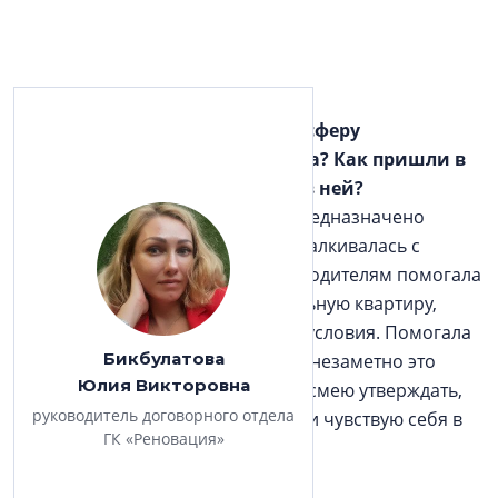
–
Почему вы выбрали для себя сферу
недвижимости и строительства? Как пришли в
профессию? Как развиваетесь в ней?
– Можно сказать, мне это было предназначено
свыше. Я всегда, так или иначе, сталкивалась с
квартирным вопросом: сначала родителям помогала
переехать из коммуналки в отдельную квартиру,
потом себе улучшала жилищные условия. Помогала
Бикбулатова
друзьям, родственникам, и как-то незаметно это
Юлия Викторовна
занятие переросло в профессию, смею утверждать,
руководитель договорного отдела
достаточно успешно. Я ее люблю и чувствую себя в
ГК «Реновация»
ней как рыба в воде.