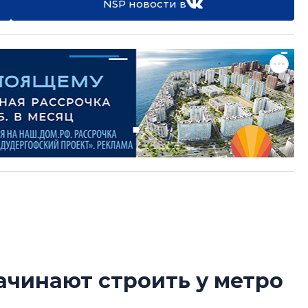
NSP новости в
ачинают строить у метро
Усадьба Торосов
от эпохи фальш-