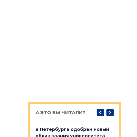
А ЭТО ВЫ ЧИТАЛИ?
о — антидот
В Петербурге одобрен новый
Собствен
панелей
облик здания университета
Императо