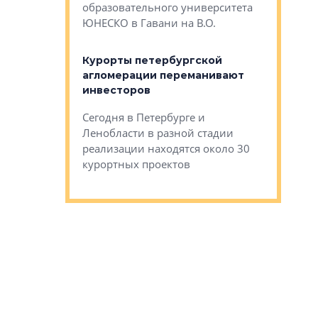
Император
образовательного университета
ртиры в домах
выжать ма
ЮНЕСКО в Гавани на В.О.
 постройки на
костей»
оящихся
Курорты петербургской
тиры в домах
агломерации переманивают
Каким бы
остройки на 9%
инвесторов
Ропса: в
ся
обещают 
Сегодня в Петербурге и
Руины Дом
Ленобласти в разной стадии
сгоревшем
реализации находятся около 30
наследия 
курортных проектов