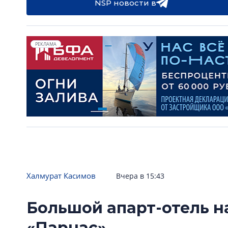
NSP новости в
РЕКЛАМА
Халмурат Касимов
Вчера в 15:43
Большой апарт-отель н
«Парнас»