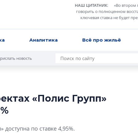
НАШ ЦИТАТНИК
:
«
Во втором 
говорить о полноценном восст
ключевая ставка не будет пр
ка
Аналитика
Всё про жильё
рислать новость
оектах «Полис Групп»
Усадьба Торосов
5%
от эпохи фальш-
Усадьба Торосово 
 доступна по ставке 4,95%.
эпохи фальш-пане