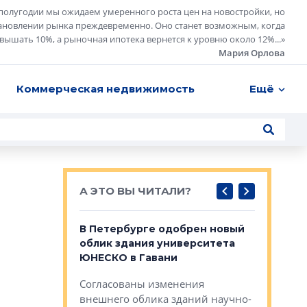
полугодии мы ожидаем умеренного роста цен на новостройки, но
ановлении рынка преждевременно. Оно станет возможным, когда
евышать 10%, а рыночная ипотека вернется к уровню около 12%...
»
Мария Орлова
Коммерческая недвижимость
Ещё
А ЭТО ВЫ ЧИТАЛИ?
о — антидот
В Петербурге одобрен новый
Собствен
панелей
облик здания университета
Императо
ЮНЕСКО в Гавани
как выжа
— антидот от
«старых 
Согласованы изменения
лей
Собственн
внешнего облика зданий научно-