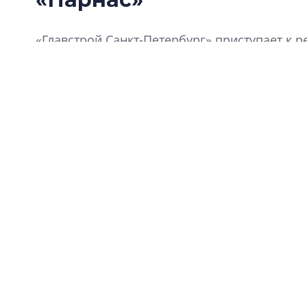
«Главстрой Санкт-Петербург» приступает к
«Харизма» недалеко от станции метро «Парна
большой блок сервисных апартаментов.