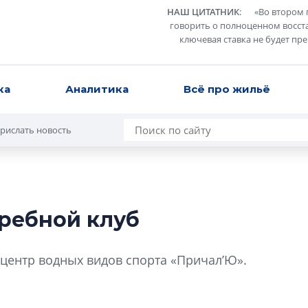
НАШ ЦИТАТНИК
:
«
Во втором 
говорить о полноценном восст
ключевая ставка не будет пр
ка
Аналитика
Всё про жильё
рислать новость
ребной клуб
Александр Свино
используем опыт
центр водных видов спорта «Причал’Ю».
– другая компани
О потенциале «сер
технологиях и ко