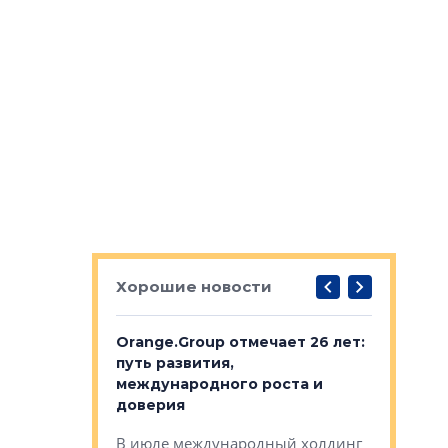
Хорошие новости
рге выбрали
Orange.Group отмечает 26 лет:
В Петерб
строителей
путь развития,
комплекс
международного роста и
тестовая
авершился
доверия
перерабо
рческого
В июле международный холдинг
В Петербу
ей «Нам песня