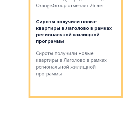
Orange.Group отмечает 26 лет
комплексе
могает»
тестовая 
органики
Сироты получили новые
ском районе
квартиры в Лаголово в рамках
ился еще
региональной жилищной
мещенного
Историч
программы
дом Рома
Ушково м
Сироты получили новые
ком районе
квартиры в Лаголово в рамках
Историче
лся еще один
региональной жилищной
Романова 
го образования
программы
взять под