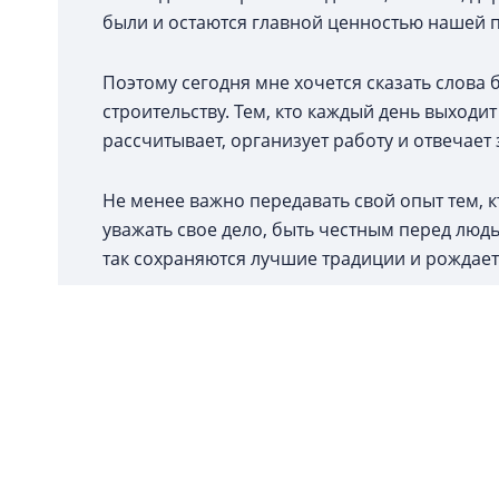
были и остаются главной ценностью нашей 
Поэтому сегодня мне хочется сказать слова 
строительству. Тем, кто каждый день выходи
рассчитывает, организует работу и отвечает з
Не менее важно передавать свой опыт тем, к
уважать свое дело, быть честным перед люд
так сохраняются лучшие традиции и рождает
Спасибо каждому, кто однажды выбрал профе
Желаю вам крепкого здоровья, мира, семейн
профессиональных достижений и, конечно, 
С пр