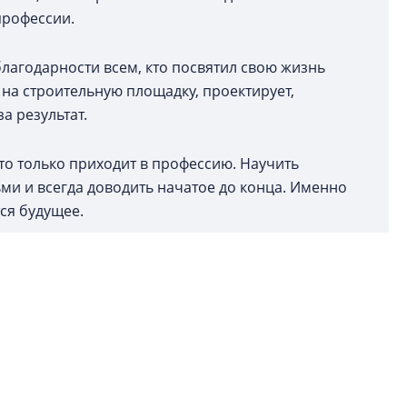
профессии.
благодарности всем, кто посвятил свою жизнь
т на строительную площадку, проектирует,
а результат.
то только приходит в профессию. Научить
ьми и всегда доводить начатое до конца. Именно
ся будущее.
ссию строителя и остается ей верен.
ого благополучия, интересной работы, новых
надежных людей рядом.
аздником!