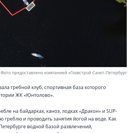
Фото предоставлено компанией «Главстрой Санкт-Петербург
ала гребной клуб, спортивная база которого
итории ЖК «Юнтолово».
бле на байдарках, каноэ, лодках «Дракон» и SUP-
ую греблю и проводить занятия йогой на воде. Как
 Петербурге водной базой развлечений,