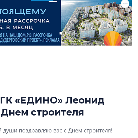
 ГК «ЕДИНО» Леонид
В Санкт-Петербу
 Днем строителя
лучших поющих 
Гала-концертом з
й души поздравляю вас с Днем строителя!
девятый сезон тво
конкурса строител