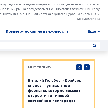
полугодии мы ожидаем умеренного роста цен на новостройки, но
ановлении рынка преждевременно. Оно станет возможным, когда
евышать 10%, а рыночная ипотека вернется к уровню около 12%...
»
Мария Орлова
Коммерческая недвижимость
Ещё
ИНТЕРВЬЮ
лобов: «Мы
Виталий Голубев: «Драйвер
Евгений 
 Bonava, но мы
спроса — уникальные
это не пр
я»
форматы, которые ломают
понятные
стереотип о типовой
ого пояса»,
Каким бу
застройке в пригороде»
рпоративной
Леноблас