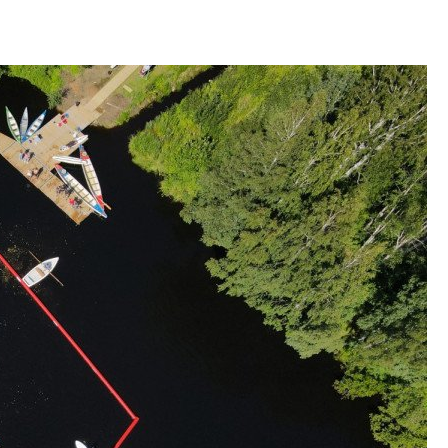
культуре рассказы
гендиректор STAVN
Свинолобов
Арсений Лаптев:
расширяем геогр
диверсифицируе
О том, как девело
диверсифицирует 
поговорили с ген
директором Arsena
Лаптевым