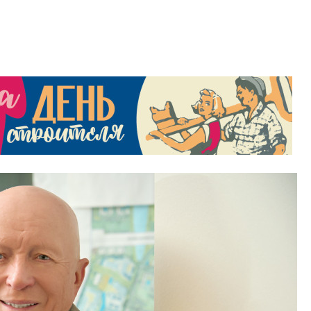
строить и жить по
В Красногвардей
Петербурга появ
один центр сов
образования
В Красногвардейс
Петербурга появи
центр совмещенно