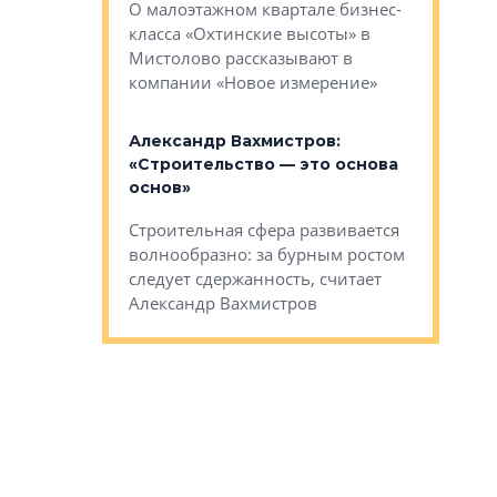
О малоэтажном квартале бизнес-
вает
рассказыв
класса «Охтинские высоты» в
I Александр
региона Е
Мистолово рассказывают в
компании «Новое измерение»
Александ
«Выжива
 «Мы не
Александр Вахмистров:
правильн
афию, а
«Строительство — это основа
м проекты»
Сегмент с
основ»
пер
переживае
Строительная сфера развивается
проекты,
в этих ус
волнообразно: за бурным ростом
еральным
управляющ
следует сдержанность, считает
l Арсением
Well
Александр Вахмистров