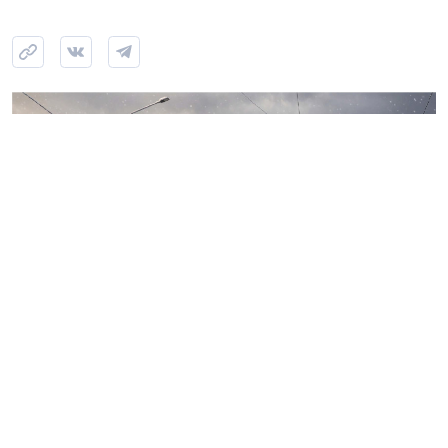
Источник: kgainfo в VK
Комитет по градостроительству и архитектуре
Петербурга одобрил внешний облик Собора