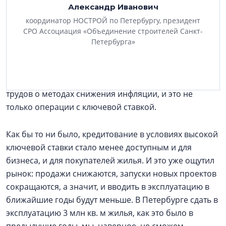
сложная макроэкономическая и геополитическая
Александр Иванович
ситуация, все это влияет на экономику. Это с одной
координатор НОСТРОЙ по Петербургу, президент
стороны. С другой — мы видим, что Центробанк
СРО Ассоциация «Объединение строителей Санкт-
старается бороться с инфляцией. Он для этого избрал
Петербурга»
механизм повышения ключевой ставки, а теперь
осторожно, постепенно снижает ее. Тема это
дискуссионная, есть множество экономических
трудов о методах снижения инфляции, и это не
только операции с ключевой ставкой.
Как бы то ни было, кредитование в условиях высокой
ключевой ставки стало менее доступным и для
бизнеса, и для покупателей жилья. И это уже ощутил
рынок: продажи снижаются, запуски новых проектов
сокращаются, а значит, и вводить в эксплуатацию в
ближайшие годы будут меньше. В Петербурге сдать в
эксплуатацию 3 млн кв. м жилья, как это было в