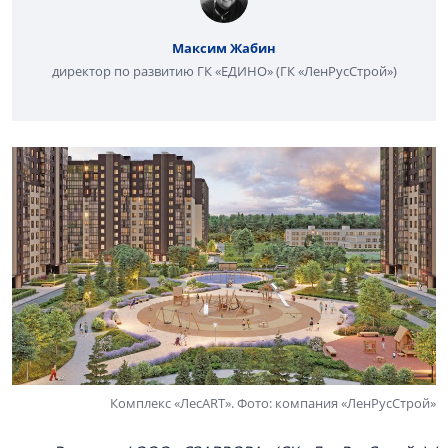
Максим Жабин
директор по развитию ГК «ЕДИНО» (ГК «ЛенРусСтрой»)
Комплекс «ЛесART». Фото: компания «ЛенРусСтрой»