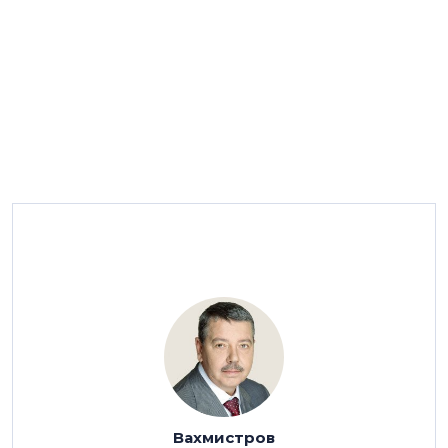
— Александр Иванович, когда мы с вами
беседовали год назад, вы говорили, что
строительную отрасль ждут трудные времена.
Оправдались ли ваши прогнозы?
— К сожалению, да. Учитывая то, как развиваются
события, было понятно, что 2026-й, да и 2027 год
будет непростым. Предпосылками к этому являются
Вахмистров