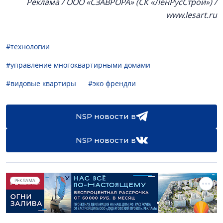
Реклама / ООО «СЗАВРОРА» (СК «ЛенРусСтрой») /
www.lesart.ru
#технологии
#управление многоквартирными домами
#видовые квартиры
#эко френдли
NSP новости в
NSP новости в
РЕКЛАМА